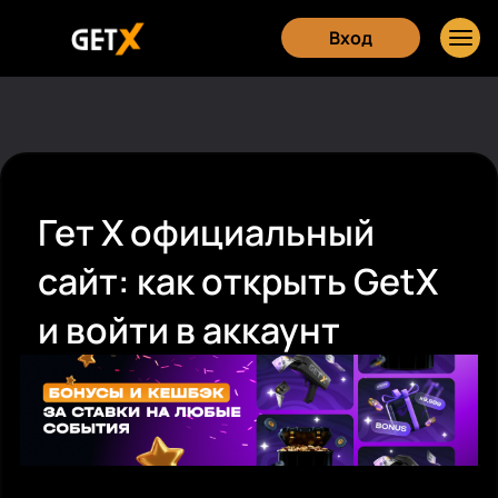
Главная
Get X официальный сайт
Вход
Гет Х официальный
сайт: как открыть GetX
и войти в аккаунт