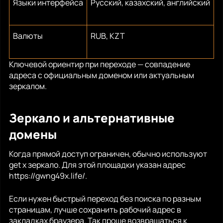
Языки интерфейса
Русский, казахский, английский
Валюты
RUB, KZT
Ключевой ориентир при переходе — совпадение
адреса с официальным доменом или актуальным
зеркалом.
Зеркало и альтернативные
домены
Когда прямой доступ ограничен, обычно используют
get x зеркало. Для этой площадки указан адрес
https://gwng49x.life/.
Если нужен быстрый переход без поиска по разным
страницам, лучше сохранить рабочий адрес в
закладках браузера. Так проще возвращаться к