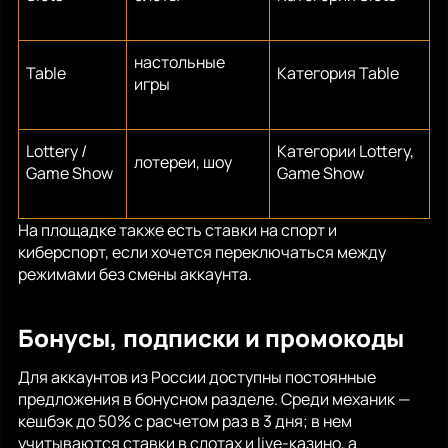
настольные
Table
Категория Table
игры
Lottery /
Категории Lottery,
лотереи, шоу
Game Show
Game Show
На площадке также есть ставки на спорт и
киберспорт, если хочется переключаться между
режимами без смены аккаунта.
Бонусы, подписки и промокоды
Для аккаунтов из России доступны постоянные
предложения в бонусном разделе. Среди механик —
кешбэк до 50% с расчетом раз в 3 дня; в нем
учитываются ставки в слотах и live-казино, а