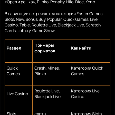
«Орел и решка», Plinko, Penalty, Hilo, Dice, Keno.
В навигации встречаются категории Easter Games,
Slots, New, Bonus Buy, Popular, Quick Games, Live
Casino, Table, Roulette Live, Blackjack Live, Scratch
Cards, Lottery, Game Show.
Примеры
Раздел
Как найти
форматов
Quick
Crash, Mines,
Категория Quick
Games
Plinko
Games
Roulette Live,
Категория Live
Live Casino
Blackjack Live
Casino
Slots
слоты
Категория Slots