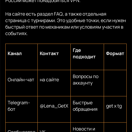
России может понадобиться VPN.
На сайте есть раздел FAQ, а также отдельная
страница с турнирами. Это удобные точки, если нужен
быстрый ответ по механикам или условиям участия в
событиях.
Где
Канал
Контакт
Формат
подходит
Вопросы по
Онлайн-чат
на сайте
аккаунту
Telegram-
Быстрые
@Lena_GetX
get x tg
бот
обращения
Новости и