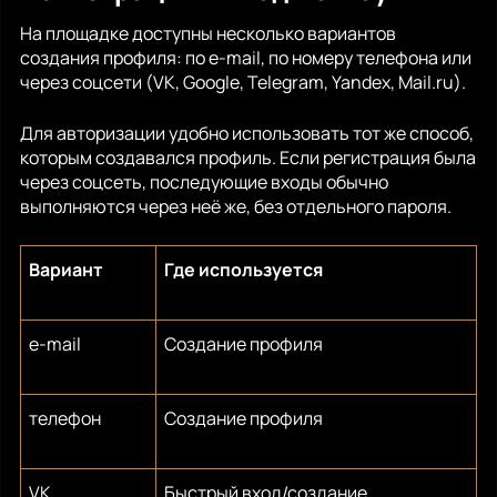
На площадке доступны несколько вариантов
создания профиля: по e-mail, по номеру телефона или
через соцсети (VK, Google, Telegram, Yandex, Mail.ru).
Для авторизации удобно использовать тот же способ,
которым создавался профиль. Если регистрация была
через соцсеть, последующие входы обычно
выполняются через неё же, без отдельного пароля.
Вариант
Где используется
e-mail
Создание профиля
телефон
Создание профиля
VK
Быстрый вход/создание