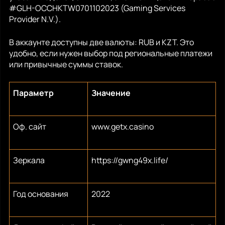
#GLH-OCCHKTW0701102023 (Gaming Services
Provider N.V.).
В аккаунте доступны две валюты: RUB и KZT. Это
удобно, если нужен выбор под региональные платежи
или привычные суммы ставок.
Параметр
Значение
Оф. сайт
www.getx.casino
Зеркала
https://gwng49x.life/
Год основания
2022