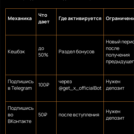
Что
Механика
Где активируется
Ограничен
дает
Новый пери
до
после
Кешбэк
Раздел бонусов
50%
получения
предыдущег
Подпишись
через
Нужен
100₽
в Telegram
@get_x_officialBot
депозит
Подпишись
Нужен
во
50₽
после вступления
депозит
ВКонтакте