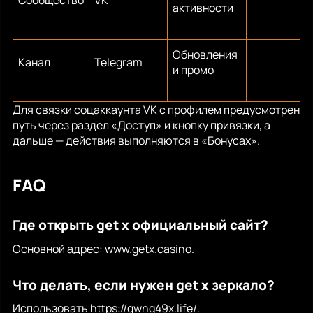
Сообщество
VK
активности
Обновления
Канал
Telegram
и промо
Для связки соцаккаунта VK с профилем предусмотрен
путь через раздел «Доступ» и кнопку привязки, а
дальше — действия выполняются в «Бонусах».
FAQ
Где открыть get x официальный сайт?
Основной адрес: www.getx.casino.
Что делать, если нужен get x зеркало?
Использовать https://gwng49x.life/.