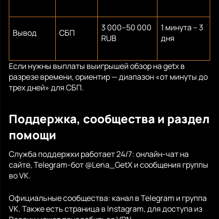
3 000–50 000
1 минута – 3
Вывод
СБП
RUB
дня
Если нужны выплаты выигрышей обзор на getx в
разрезе времени, ориентир — диапазон «от минуты до
трех дней» для СБП.
Поддержка, сообщества и раздел
помощи
Служба поддержки работает 24/7: онлайн-чат на
сайте, Telegram-бот @Lena_GetX и сообщения группы
во VK.
Официальные сообщества: канал в Telegram и группа
VK. Также есть страница в Instagram, для доступа из