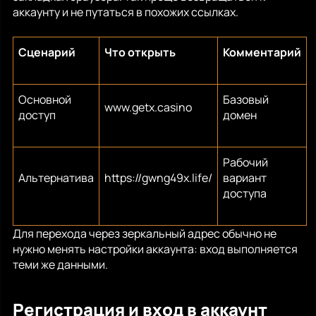
аккаунту и не путаться в похожих ссылках.
Сценарий
Что открыть
Комментарий
Основной
Базовый
www.getx.casino
доступ
домен
Рабочий
Альтернатива
https://gwng49x.life/
вариант
доступа
Для перехода через зеркальный адрес обычно не
нужно менять настройки аккаунта: вход выполняется
теми же данными.
Регистрация и вход в аккаунт