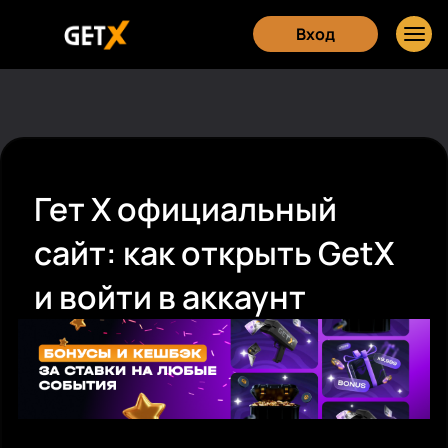
Главная
Get X официальный сайт
Вход
Гет Х официальный
сайт: как открыть GetX
и войти в аккаунт