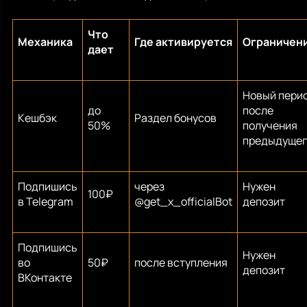
Что
Механика
Где активируется
Ограничен
дает
Новый пери
до
после
Кешбэк
Раздел бонусов
50%
получения
предыдущег
Подпишись
через
Нужен
100₽
в Telegram
@get_x_officialBot
депозит
Подпишись
Нужен
во
50₽
после вступления
депозит
ВКонтакте