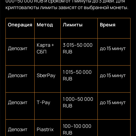
000–50 000 RUB и сроком от 1 минуты до 3 дней. Для
криптовалюты лимиты зависят от выбранной монеты.
Операция
Метод
Лимиты
Время
Карта +
3 015–50 000
Депозит
до 15 минут
СБП
RUB
1 015–50 000
Депозит
SberPay
до 15 минут
RUB
1 000–50 000
Депозит
T-Pay
до 15 минут
RUB
100–100 000
Депозит
Piastrix
RUB