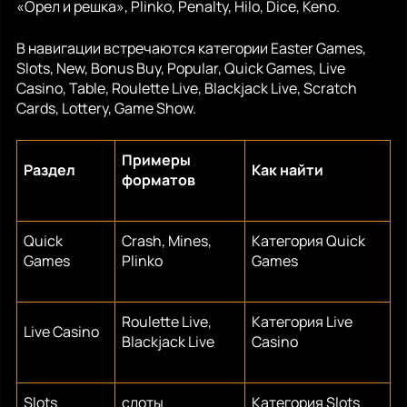
«Орел и решка», Plinko, Penalty, Hilo, Dice, Keno.
В навигации встречаются категории Easter Games,
Slots, New, Bonus Buy, Popular, Quick Games, Live
Casino, Table, Roulette Live, Blackjack Live, Scratch
Cards, Lottery, Game Show.
Примеры
Раздел
Как найти
форматов
Quick
Crash, Mines,
Категория Quick
Games
Plinko
Games
Roulette Live,
Категория Live
Live Casino
Blackjack Live
Casino
Slots
слоты
Категория Slots