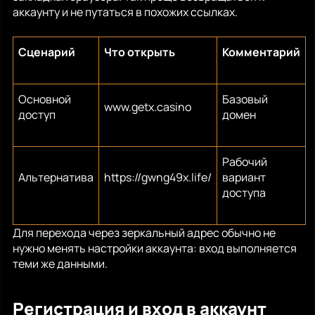
аккаунту и не путаться в похожих ссылках.
Сценарий
Что открыть
Комментарий
Основной
Базовый
www.getx.casino
доступ
домен
Рабочий
Альтернатива
https://gwng49x.life/
вариант
доступа
Для перехода через зеркальный адрес обычно не
нужно менять настройки аккаунта: вход выполняется
теми же данными.
Регистрация и вход в аккаунт