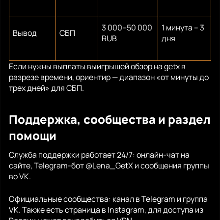
3 000–50 000
1 минута – 3
Вывод
СБП
RUB
дня
Если нужны выплаты выигрышей обзор на getx в
разрезе времени, ориентир — диапазон «от минуты до
трех дней» для СБП.
Поддержка, сообщества и раздел
помощи
Служба поддержки работает 24/7: онлайн-чат на
сайте, Telegram-бот @Lena_GetX и сообщения группы
во VK.
Официальные сообщества: канал в Telegram и группа
VK. Также есть страница в Instagram, для доступа из