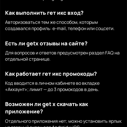
Как выполнить гет икс вход?
Авторизоваться тем же способом, которым
создавался профиль: e-mail, телефон или соцсети.
Есть ли getx отзывы на сайте?
Для вопросов и ответов предусмотрен раздел FAQ на
отдельной странице.
Как работает гет икс промокоды?
Код вводится в личном кабинете во вкладке
«Аккаунт»; лимит — до 3 промокодов в день.
Возможен ли get x скачать как
приложение?
Отдельного приложения нет; можно установить ярлык