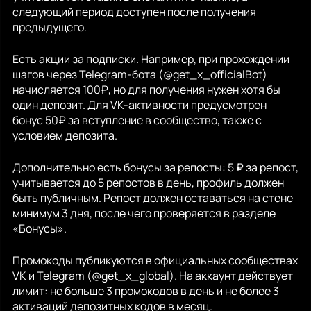
следующий период доступен после получения
предыдущего.
Есть акции за подписки. Например, при прохождении
шагов через Telegram-бота (@get_x_officialBot)
начисляется 100₽, но для получения нужен хотя бы
один депозит. Для VK-активности предусмотрен
бонус 50₽ за вступление в сообщество, также с
условием депозита.
Дополнительно есть бонусы за репосты: 5 ₽ за репост,
учитывается до 5 репостов в день, профиль должен
быть публичным. Репост должен оставаться на стене
минимум 3 дня, после чего проверяется в разделе
«Бонусы».
Промокоды публикуются в официальных сообществах
VK и Telegram (@get_x_global). На аккаунт действует
лимит: не больше 3 промокодов в день и не более 3
активаций депозитных кодов в месяц.