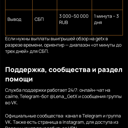
3 000–50 000
1 минута – 3
Вывод
СБП
RUB
дня
Если нужны выплаты выигрышей обзор на getx в
разрезе времени, ориентир — диапазон «от минуты до
трех дней» для СБП.
Поддержка, сообщества и раздел
помощи
Служба поддержки работает 24/7: онлайн-чат на
сайте, Telegram-бот @Lena_GetX и сообщения группы
во VK.
Официальные сообщества: канал в Telegram и группа
VK. Также есть страница в Instagram, для доступа из