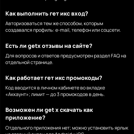
Как выполнить гет икс вход?
Авторизоваться тем же способом, которым
создавался профиль: e-mail, телефон или соцсети.
Есть ли getx отзывы на сайте?
Для вопросов и ответов предусмотрен раздел FAQ на
отдельной странице.
Как работает гет икс промокоды?
Код вводится в личном кабинете во вкладке
«Аккаунт»; лимит — до 3 промокодов в день.
Возможен ли get x скачать как
приложение?
Отдельного приложения нет; можно установить ярлык