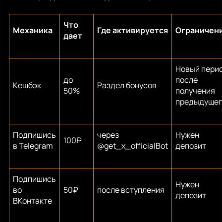
Что
Механика
Где активируется
Ограничен
дает
Новый пери
до
после
Кешбэк
Раздел бонусов
50%
получения
предыдущег
Подпишись
через
Нужен
100₽
в Telegram
@get_x_officialBot
депозит
Подпишись
Нужен
во
50₽
после вступления
депозит
ВКонтакте