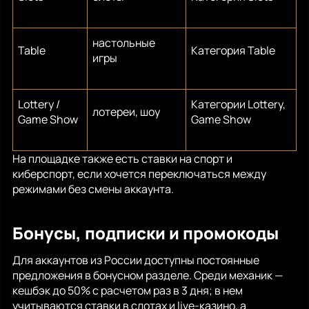
настольные
Table
Категория Table
игры
Lottery /
Категории Lottery,
лотереи, шоу
Game Show
Game Show
На площадке также есть ставки на спорт и
киберспорт, если хочется переключаться между
режимами без смены аккаунта.
Бонусы, подписки и промокоды
Для аккаунтов из России доступны постоянные
предложения в бонусном разделе. Среди механик —
кешбэк до 50% с расчетом раз в 3 дня; в нем
учитываются ставки в слотах и live-казино, а