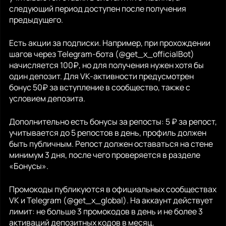
следующий период доступен после получения
предыдущего.
Есть акции за подписки. Например, при прохождении
шагов через Telegram-бота (@get_x_officialBot)
начисляется 100₽, но для получения нужен хотя бы
один депозит. Для VK-активности предусмотрен
бонус 50₽ за вступление в сообщество, также с
условием депозита.
Дополнительно есть бонусы за репосты: 5 ₽ за репост,
учитывается до 5 репостов в день, профиль должен
быть публичным. Репост должен оставаться на стене
минимум 3 дня, после чего проверяется в разделе
«Бонусы».
Промокоды публикуются в официальных сообществах
VK и Telegram (@get_x_global). На аккаунт действует
лимит: не больше 3 промокодов в день и не более 3
активаций депозитных кодов в месяц.