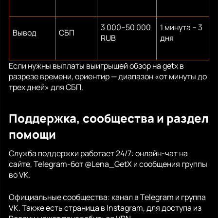
3 000–50 000
1 минута – 3
Вывод
СБП
RUB
дня
Если нужны выплаты выигрышей обзор на getx в
разрезе времени, ориентир — диапазон «от минуты до
трех дней» для СБП.
Поддержка, сообщества и раздел
помощи
Служба поддержки работает 24/7: онлайн-чат на
сайте, Telegram-бот @Lena_GetX и сообщения группы
во VK.
Официальные сообщества: канал в Telegram и группа
VK. Также есть страница в Instagram, для доступа из