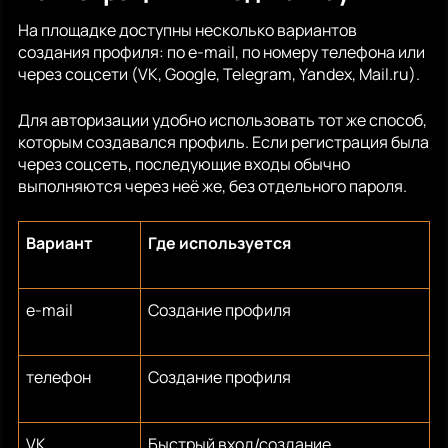
На площадке доступны несколько вариантов
создания профиля: по e-mail, по номеру телефона или
через соцсети (VK, Google, Telegram, Yandex, Mail.ru).
Для авторизации удобно использовать тот же способ,
которым создавался профиль. Если регистрация была
через соцсеть, последующие входы обычно
выполняются через неё же, без отдельного пароля.
Вариант
Где используется
e-mail
Создание профиля
телефон
Создание профиля
VK
Быстрый вход/создание