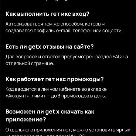
Как выполнить гет икс вход?
Авторизоваться тем же способом, которым
создавался профиль: e-mail, телефон или соцсети.
Есть ли getx отзывы на сайте?
Для вопросов и ответов предусмотрен раздел FAQ на
отдельной странице.
Как работает гет икс промокоды?
Код вводится в личном кабинете во вкладке
«Аккаунт»; лимит — до 3 промокодов в день.
Возможен ли get x скачать как
приложение?
Отдельного приложения нет; можно установить ярлык