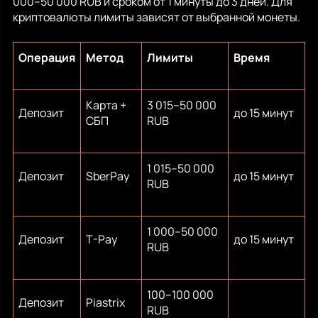
000–50 000 RUB и сроком от 1 минуты до 3 дней. Для
криптовалюты лимиты зависят от выбранной монеты.
Операция
Метод
Лимиты
Время
Карта +
3 015–50 000
Депозит
до 15 минут
СБП
RUB
1 015–50 000
Депозит
SberPay
до 15 минут
RUB
1 000–50 000
Депозит
T-Pay
до 15 минут
RUB
100–100 000
Депозит
Piastrix
RUB