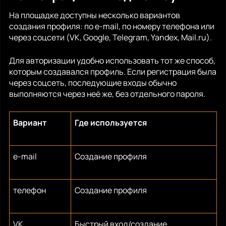
На площадке доступны несколько вариантов
создания профиля: по e-mail, по номеру телефона или
через соцсети (VK, Google, Telegram, Yandex, Mail.ru).
Для авторизации удобно использовать тот же способ,
которым создавался профиль. Если регистрация была
через соцсеть, последующие входы обычно
выполняются через неё же, без отдельного пароля.
Вариант
Где используется
e-mail
Создание профиля
телефон
Создание профиля
VK
Быстрый вход/создание