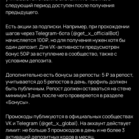
следующий период доступен после получения
предыдущего.
Есть акции за подписки. Например, при прохождении
шагов через Telegram-бота (@get_x_officialBot)
начисляется 100₽, но для получения нужен хотя бы
один депозит. Для VK-активности предусмотрен
бонус 50₽ за вступление в сообщество, также с
условием депозита.
Дополнительно есть бонусы за репосты: 5 ₽ за репост,
учитывается до 5 репостов в день, профиль должен
быть публичным. Репост должен оставаться на стене
минимум 3 дня, после чего проверяется в разделе
«Бонусы».
Промокоды публикуются в официальных сообществах
VK и Telegram (@get_x_global). На аккаунт действует
лимит: не больше 3 промокодов в день и не более 3
активаций депозитных кодов в месяц.