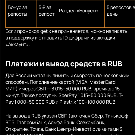
Бонус за
5 ₽ за
5 репостов 
Раздел «Бонусы»
репосты
репост
день
Если промокод get x не применяется, можно написать
в поддержку и отправить ID цифрами из вкладки
«Аккаунт».
Платежи и вывод средств в RUB
Для России указаны лимиты и скорость по нескольким
способам. Пополнение картой (VISA, MasterCard,
МИР) и через СБП — 3 015–50 000 RUB, время до 15
минут. Также доступны SberPay 1 015–50 000 RUB, T-
Pay 1 000–50 000 RUB и Piastrix 100–100 000 RUB.
На вывод в RUB указан СБП (включая Сбер, Тинькофф,
ВТБ, Газпромбанк, Альфа Банк, Совкомбанк,
Открытие, Точка, Банк Центр-Инвест) с лимитами 3