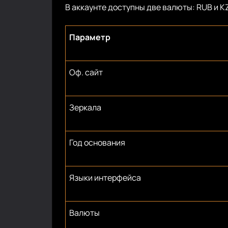
В аккаунте доступны две валюты: RUB и K
Параметр
Оф. сайт
Зеркала
Год основания
Языки интерфейса
Валюты