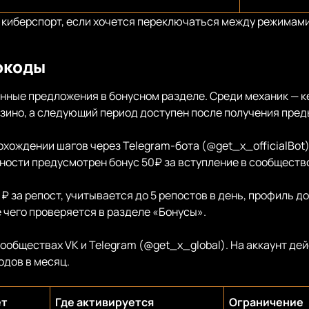
и киберспорт, если хочется переключаться между режимами
окоды
нные предложения в бонусном разделе. Среди механик — кеш
казино, а следующий период доступен после получения пре
рохождении шагов через Telegram-бота (@get_x_officialBot
вности предусмотрен бонус 50₽ за вступление в сообщество
 ₽ за репост, учитывается до 5 репостов в день, профиль 
е чего проверяется в разделе «Бонусы».
бществах VK и Telegram (@get_x_global). На аккаунт дей
одов в месяц.
ет
Где активируется
Ограничение