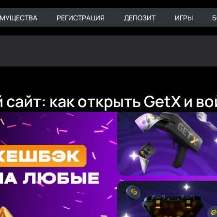
Главная
Get X официальный сайт
ИМУЩЕСТВА
РЕГИСТРАЦИЯ
ДЕПОЗИТ
ИГРЫ
Б
сайт: как открыть GetX и во