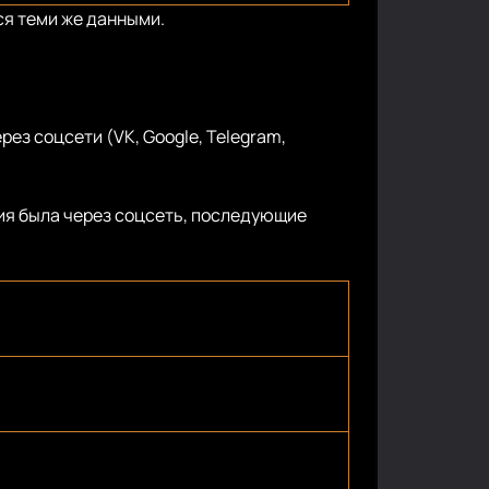
ся теми же данными.
ез соцсети (VK, Google, Telegram,
ция была через соцсеть, последующие