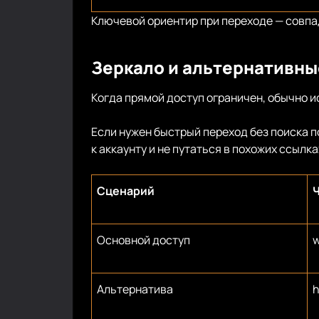
Ключевой ориентир при переходе — совп
Зеркало и альтернативн
Когда прямой доступ ограничен, обычно ис
Если нужен быстрый переход без поиска п
к аккаунту и не путаться в похожих ссылка
Сценарий
Основной доступ
w
Альтернатива
h