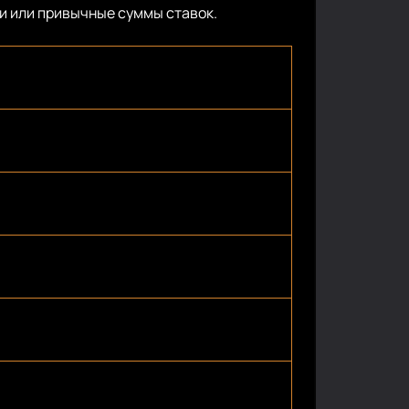
жи или привычные суммы ставок.