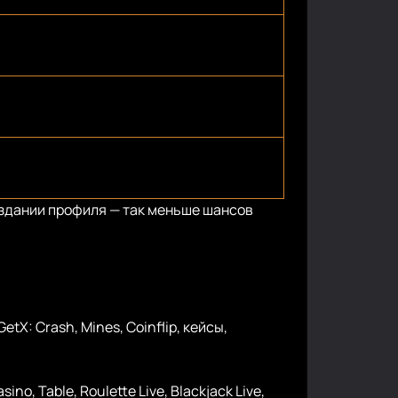
создании профиля — так меньше шансов
X: Crash, Mines, Coinflip, кейсы,
o, Table, Roulette Live, Blackjack Live,