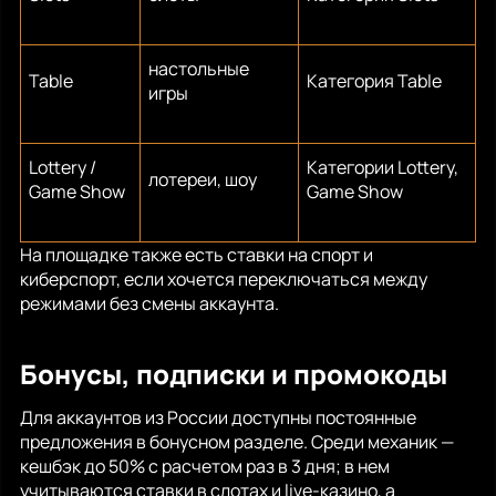
настольные
Table
Категория Table
игры
Lottery /
Категории Lottery,
лотереи, шоу
Game Show
Game Show
На площадке также есть ставки на спорт и
киберспорт, если хочется переключаться между
режимами без смены аккаунта.
Бонусы, подписки и промокоды
Для аккаунтов из России доступны постоянные
предложения в бонусном разделе. Среди механик —
кешбэк до 50% с расчетом раз в 3 дня; в нем
учитываются ставки в слотах и live-казино, а