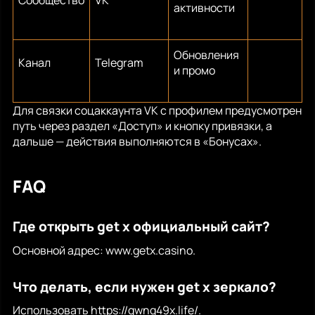
Сообщество
VK
активности
Обновления
Канал
Telegram
и промо
Для связки соцаккаунта VK с профилем предусмотрен
путь через раздел «Доступ» и кнопку привязки, а
дальше — действия выполняются в «Бонусах».
FAQ
Где открыть get x официальный сайт?
Основной адрес: www.getx.casino.
Что делать, если нужен get x зеркало?
Использовать https://gwng49x.life/.