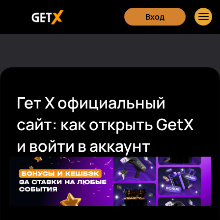
Главная
Get X официальный сайт
Вход
Гет Х официальный
сайт: как открыть GetX
и войти в аккаунт