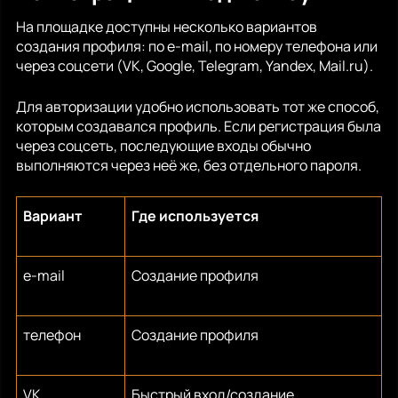
На площадке доступны несколько вариантов
создания профиля: по e-mail, по номеру телефона или
через соцсети (VK, Google, Telegram, Yandex, Mail.ru).
Для авторизации удобно использовать тот же способ,
которым создавался профиль. Если регистрация была
через соцсеть, последующие входы обычно
выполняются через неё же, без отдельного пароля.
Вариант
Где используется
e-mail
Создание профиля
телефон
Создание профиля
VK
Быстрый вход/создание