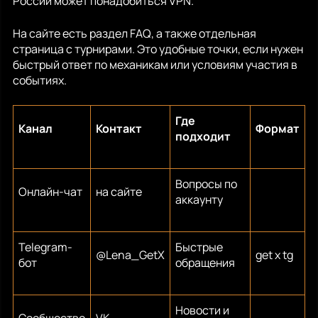
России может понадобиться VPN.
На сайте есть раздел FAQ, а также отдельная
страница с турнирами. Это удобные точки, если нужен
быстрый ответ по механикам или условиям участия в
событиях.
Где
Канал
Контакт
Формат
подходит
Вопросы по
Онлайн-чат
на сайте
аккаунту
Telegram-
Быстрые
@Lena_GetX
get x tg
бот
обращения
Новости и