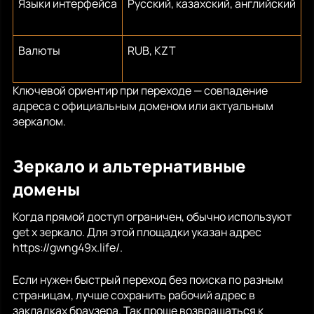
Языки интерфейса
Русский, казахский, английский
Валюты
RUB, KZT
Ключевой ориентир при переходе — совпадение
адреса с официальным доменом или актуальным
зеркалом.
Зеркало и альтернативные
домены
Когда прямой доступ ограничен, обычно используют
get x зеркало. Для этой площадки указан адрес
https://gwng49x.life/.
Если нужен быстрый переход без поиска по разным
страницам, лучше сохранить рабочий адрес в
закладках браузера. Так проще возвращаться к