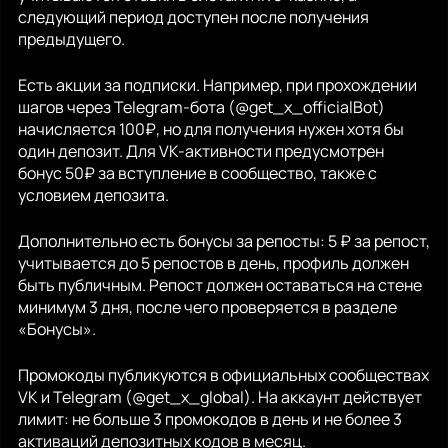
следующий период доступен после получения
предыдущего.
Есть акции за подписки. Например, при прохождении
шагов через Telegram-бота (@get_x_officialBot)
начисляется 100₽, но для получения нужен хотя бы
один депозит. Для VK-активности предусмотрен
бонус 50₽ за вступление в сообщество, также с
условием депозита.
Дополнительно есть бонусы за репосты: 5 ₽ за репост,
учитывается до 5 репостов в день, профиль должен
быть публичным. Репост должен оставаться на стене
минимум 3 дня, после чего проверяется в разделе
«Бонусы».
Промокоды публикуются в официальных сообществах
VK и Telegram (@get_x_global). На аккаунт действует
лимит: не больше 3 промокодов в день и не более 3
активаций депозитных кодов в месяц.