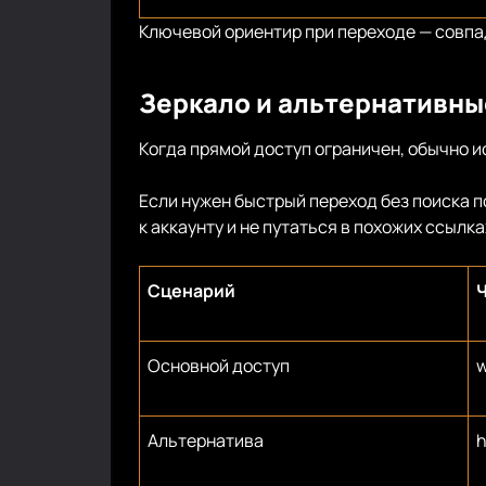
Ключевой ориентир при переходе — совп
Зеркало и альтернативн
Когда прямой доступ ограничен, обычно ис
Если нужен быстрый переход без поиска п
к аккаунту и не путаться в похожих ссылка
Сценарий
Основной доступ
w
Альтернатива
h