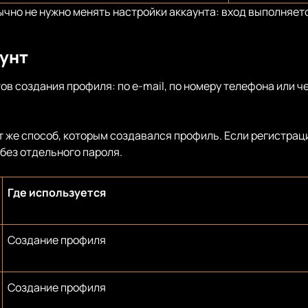
ычно не нужно менять настройки аккаунта: вход выполняет
аунт
 создания профиля: по e-mail, по номеру телефона или чер
т же способ, которым создавался профиль. Если регистра
без отдельного пароля.
Где используется
Создание профиля
Создание профиля