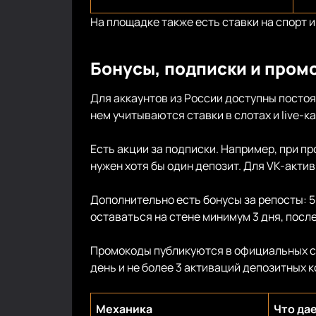
На площадке также есть ставки на спорт 
Бонусы, подписки и пром
Для аккаунтов из России доступны постоя
нем учитываются ставки в слотах и live-
Есть акции за подписки. Например, при п
нужен хотя бы один депозит. Для VK-акти
Дополнительно есть бонусы за репосты: 5
оставаться на стене минимум 3 дня, посл
Промокоды публикуются в официальных соо
день и не более 3 активаций депозитных к
Механика
Что да