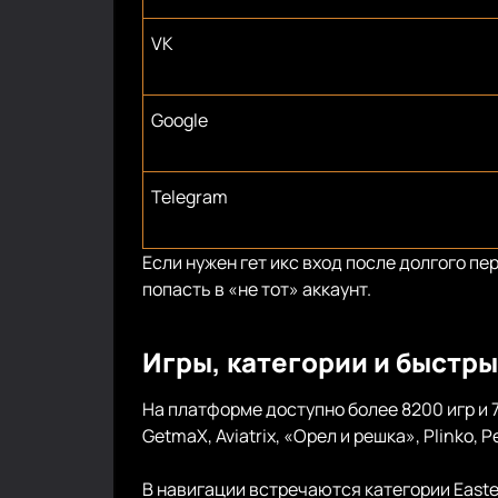
VK
Google
Telegram
Если нужен гет икс вход после долгого п
попасть в «не тот» аккаунт.
Игры, категории и быстр
На платформе доступно более 8200 игр и 7
GetmaX, Aviatrix, «Орел и решка», Plinko, Pen
В навигации встречаются категории Easter G