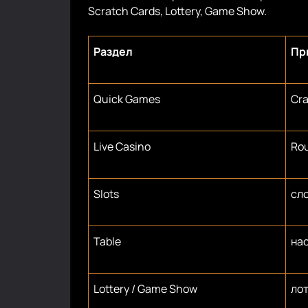
Scratch Cards, Lottery, Game Show.
Раздел
Пр
Quick Games
Cra
Live Casino
Rou
Slots
сл
Table
на
Lottery / Game Show
лот