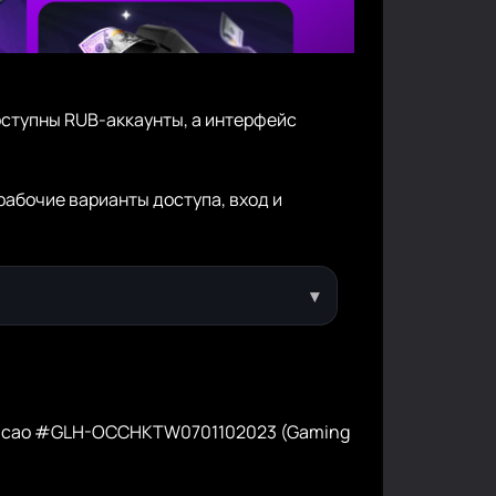
оступны RUB-аккаунты, а интерфейс
рабочие варианты доступа, вход и
Кюрасао #GLH-OCCHKTW0701102023 (Gaming