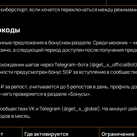
и киберспорт, если хочется переключаться между режимами
окоды
нные предложения в бонусном разделе. Среди механик — кеш
казино, а следующий период доступен после получения пре
рохождении шагов через Telegram-бота (@get_x_officialBot
вности предусмотрен бонус 50₽ за вступление в сообщество
 ₽ за репост, учитывается до 5 репостов в день, профиль 
е чего проверяется в разделе «Бонусы».
бществах VK и Telegram (@get_x_global). На аккаунт дей
одов в месяц.
ет
Где активируется
Ограничение