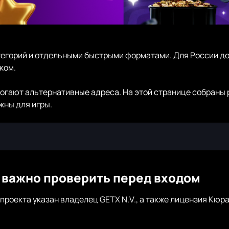
атегорий и отдельными быстрыми форматами. Для России д
ком.
огают альтернативные адреса. На этой странице собраны 
жны для игры.
 важно проверить перед входом
 проекта указан владелец GETX N.V., а также лицензия 