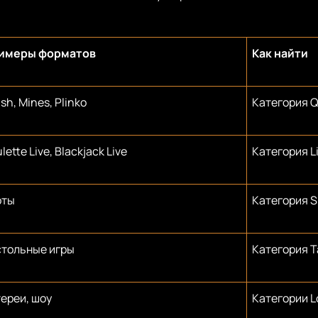
имеры форматов
Как найти
sh, Mines, Plinko
Категория 
lette Live, Blackjack Live
Категория L
оты
Категория S
стольные игры
Категория T
ереи, шоу
Категории L