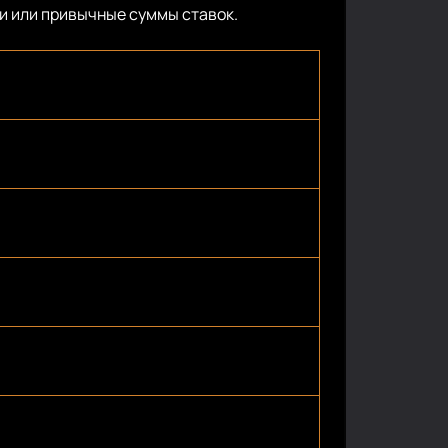
жи или привычные суммы ставок.