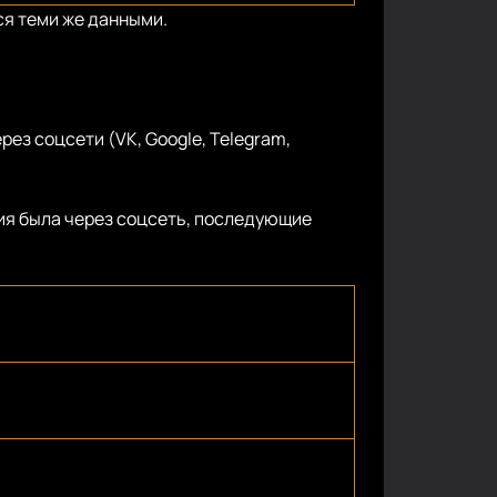
ся теми же данными.
ез соцсети (VK, Google, Telegram,
ция была через соцсеть, последующие