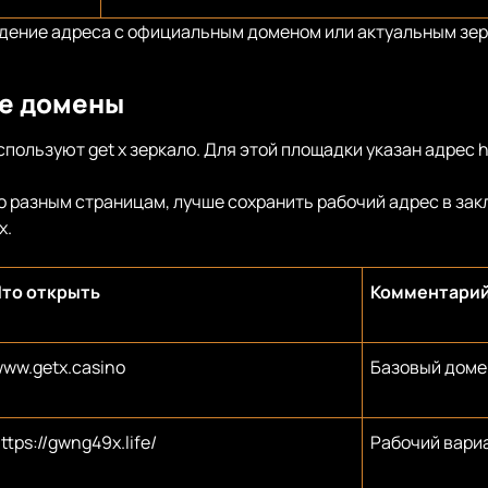
адение адреса с официальным доменом или актуальным зер
ые домены
пользуют get x зеркало. Для этой площадки указан адрес htt
о разным страницам, лучше сохранить рабочий адрес в зак
х.
Что открыть
Комментари
ww.getx.casino
Базовый доме
ttps://gwng49x.life/
Рабочий вари