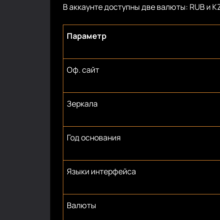
В аккаунте доступны две валюты: RUB и K
Параметр
Оф. сайт
Зеркала
Год основания
Языки интерфейса
Валюты