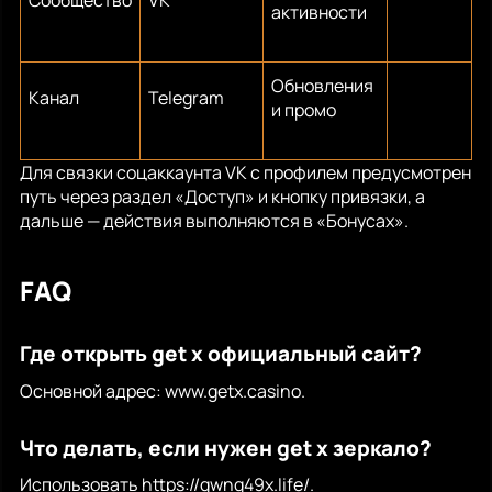
Сообщество
VK
активности
Обновления
Канал
Telegram
и промо
Для связки соцаккаунта VK с профилем предусмотрен
путь через раздел «Доступ» и кнопку привязки, а
дальше — действия выполняются в «Бонусах».
FAQ
Где открыть get x официальный сайт?
Основной адрес: www.getx.casino.
Что делать, если нужен get x зеркало?
Использовать https://gwng49x.life/.