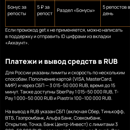
Бонус за
5 ₽ за
5 репостов 
Раздел «Бонусы»
репосты
репост
день
Если промокод get x не применяется, можно написать
в поддержку и отправить ID цифрами из вкладки
«Аккаунт».
Платежи и вывод средств в RUB
Для России указаны лимиты и скорость по нескольким
способам. Пополнение картой (VISA, MasterCard,
МИР) и через СБП — 3 015–50 000 RUB, время до 15
минут. Также доступны SberPay 1 015–50 000 RUB, T-
Pay 1 000–50 000 RUB и Piastrix 100–100 000 RUB.
На вывод в RUB указан СБП (включая Сбер, Тинькофф,
ВТБ, Газпромбанк, Альфа Банк, Совкомбанк,
Открытие, Точка, Банк Центр-Инвест) с лимитами 3