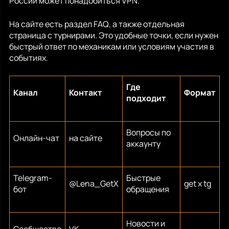
России может понадобиться VPN.
На сайте есть раздел FAQ, а также отдельная
страница с турнирами. Это удобные точки, если нужен
быстрый ответ по механикам или условиям участия в
событиях.
Где
Канал
Контакт
Формат
подходит
Вопросы по
Онлайн-чат
на сайте
аккаунту
Telegram-
Быстрые
@Lena_GetX
get x tg
бот
обращения
Новости и