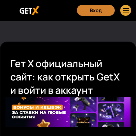
Главная
Get X официальный сайт
Вход
Гет Х официальный
сайт: как открыть GetX
и войти в аккаунт