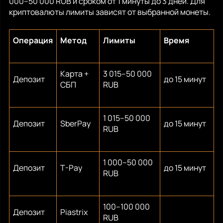
000–50 000 RUB и сроком от 1 минуты до 3 дней. Для
криптовалюты лимиты зависят от выбранной монеты.
Операция
Метод
Лимиты
Время
Карта +
3 015–50 000
Депозит
до 15 минут
СБП
RUB
1 015–50 000
Депозит
SberPay
до 15 минут
RUB
1 000–50 000
Депозит
T-Pay
до 15 минут
RUB
100–100 000
Депозит
Piastrix
RUB