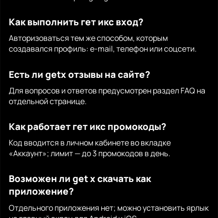
Как выполнить гет икс вход?
Авторизоваться тем же способом, которым
создавался профиль: e-mail, телефон или соцсети.
Есть ли getx отзывы на сайте?
Для вопросов и ответов предусмотрен раздел FAQ на
отдельной странице.
Как работает гет икс промокоды?
Код вводится в личном кабинете во вкладке
«Аккаунт»; лимит — до 3 промокодов в день.
Возможен ли get x скачать как
приложение?
Отдельного приложения нет; можно установить ярлык