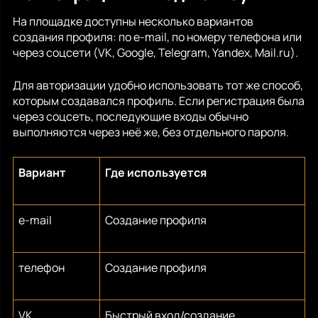
На площадке доступны несколько вариантов
создания профиля: по e-mail, по номеру телефона или
через соцсети (VK, Google, Telegram, Yandex, Mail.ru).
Для авторизации удобно использовать тот же способ,
которым создавался профиль. Если регистрация была
через соцсеть, последующие входы обычно
выполняются через неё же, без отдельного пароля.
Вариант
Где используется
e-mail
Создание профиля
телефон
Создание профиля
VK
Быстрый вход/создание