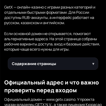
GetX — онлайн-казино с играми разных категорий и
отдельными быстрыми форматами. Для России
доступны RUB-аккаунты, а интерфейс работает на
русском, казахском и английском.
Если основной домен не открывается, помогают
альтернативные адреса. На этой странице собраны
рабочие варианты доступа, вход и базовые действия,
которые чаще всего нужны для игры.
Содержание страницы
Официальный адрес и что важно
проверить перед входом
Официальный домен — www.getx.casino. У проекта
указан владелец GETX N.V., а также лицензия Кюрасао