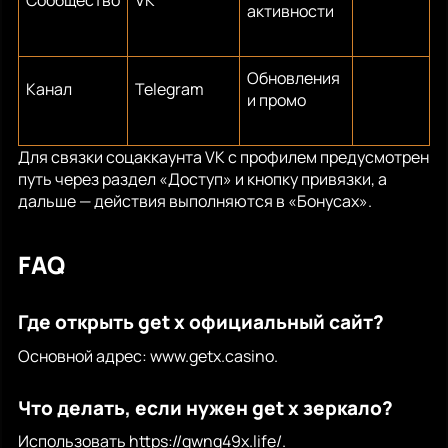
Сообщество
VK
активности
Обновления
Канал
Telegram
и промо
Для связки соцаккаунта VK с профилем предусмотрен
путь через раздел «Доступ» и кнопку привязки, а
дальше — действия выполняются в «Бонусах».
FAQ
Где открыть get x официальный сайт?
Основной адрес: www.getx.casino.
Что делать, если нужен get x зеркало?
Использовать https://gwng49x.life/.