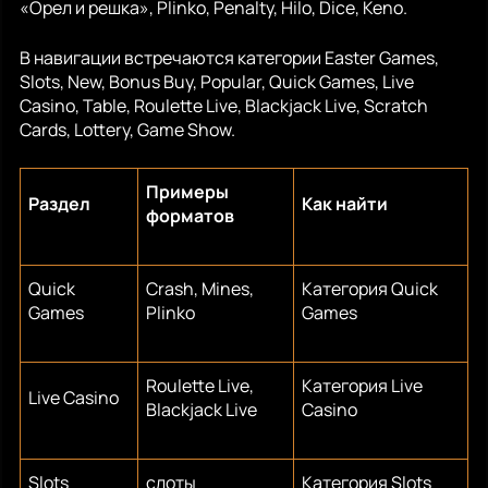
«Орел и решка», Plinko, Penalty, Hilo, Dice, Keno.
В навигации встречаются категории Easter Games,
Slots, New, Bonus Buy, Popular, Quick Games, Live
Casino, Table, Roulette Live, Blackjack Live, Scratch
Cards, Lottery, Game Show.
Примеры
Раздел
Как найти
форматов
Quick
Crash, Mines,
Категория Quick
Games
Plinko
Games
Roulette Live,
Категория Live
Live Casino
Blackjack Live
Casino
Slots
слоты
Категория Slots