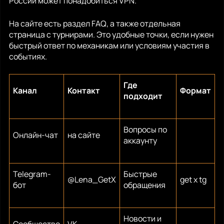
России может понадобиться VPN.
На сайте есть раздел FAQ, а также отдельная
страница с турнирами. Это удобные точки, если нужен
быстрый ответ по механикам или условиям участия в
событиях.
Где
Канал
Контакт
Формат
подходит
Вопросы по
Онлайн-чат
на сайте
аккаунту
Telegram-
Быстрые
@Lena_GetX
get x tg
бот
обращения
Новости и