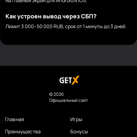
на главный экран для Android и iOS.
Как устроен вывод через СБП?
Лимит 3 000–50 000 RUB, срок от 1 минуты до 3 дней.
© 2026
Официальный сайт
Главная
Игры
Преимущества
Бонусы