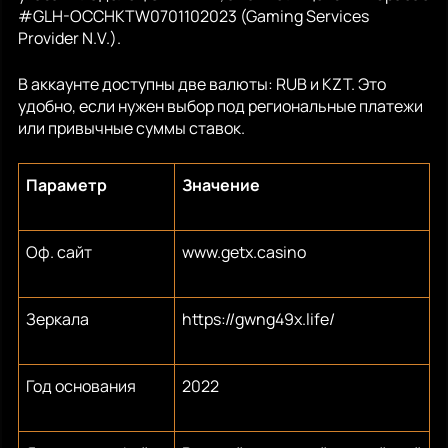
#GLH-OCCHKTW0701102023 (Gaming Services
Provider N.V.).
В аккаунте доступны две валюты: RUB и KZT. Это
удобно, если нужен выбор под региональные платежи
или привычные суммы ставок.
Параметр
Значение
Оф. сайт
www.getx.casino
Зеркала
https://gwng49x.life/
Год основания
2022