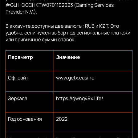
#GLH-OCCHKTW0701102023 (Gaming Services
Provider N.V.).
В аккаунте доступны две валюты: RUB и KZT. Это
удобно, если нужен выбор под региональные платежи
или привычные суммы ставок.
Параметр
Значение
Оф. сайт
www.getx.casino
Зеркала
https://gwng49x.life/
Год основания
2022