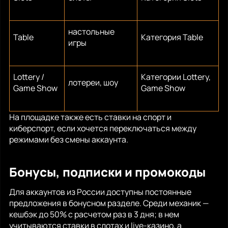
настольные
Table
Категория Table
игры
Lottery /
Категории Lottery,
лотереи, шоу
Game Show
Game Show
На площадке также есть ставки на спорт и
киберспорт, если хочется переключаться между
режимами без смены аккаунта.
Бонусы, подписки и промокоды
Для аккаунтов из России доступны постоянные
предложения в бонусном разделе. Среди механик —
кешбэк до 50% с расчетом раз в 3 дня; в нем
учитываются ставки в слотах и live-казино, а