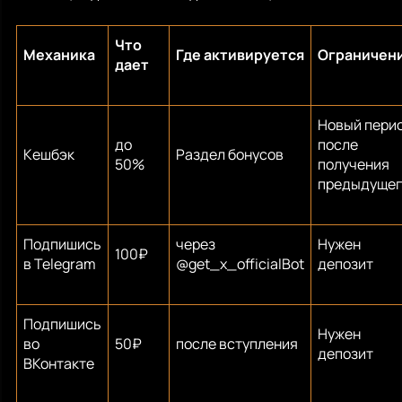
Что
Механика
Где активируется
Ограничен
дает
Новый пери
до
после
Кешбэк
Раздел бонусов
50%
получения
предыдущег
Подпишись
через
Нужен
100₽
в Telegram
@get_x_officialBot
депозит
Подпишись
Нужен
во
50₽
после вступления
депозит
ВКонтакте