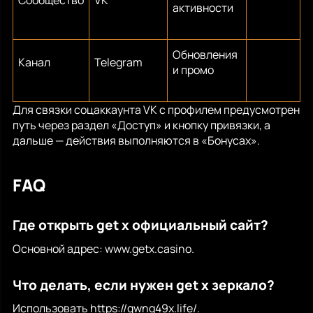
Сообщество
VK
активности
Обновления
Канал
Telegram
и промо
Для связки соцаккаунта VK с профилем предусмотрен
путь через раздел «Доступ» и кнопку привязки, а
дальше — действия выполняются в «Бонусах».
FAQ
Где открыть get x официальный сайт?
Основной адрес: www.getx.casino.
Что делать, если нужен get x зеркало?
Использовать https://gwng49x.life/.