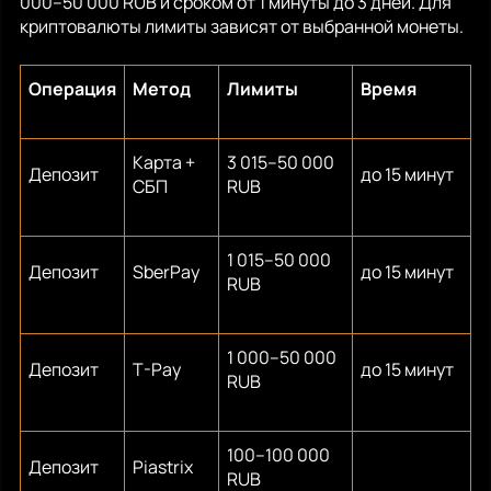
000–50 000 RUB и сроком от 1 минуты до 3 дней. Для
криптовалюты лимиты зависят от выбранной монеты.
Операция
Метод
Лимиты
Время
Карта +
3 015–50 000
Депозит
до 15 минут
СБП
RUB
1 015–50 000
Депозит
SberPay
до 15 минут
RUB
1 000–50 000
Депозит
T-Pay
до 15 минут
RUB
100–100 000
Депозит
Piastrix
RUB