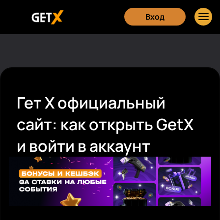
Главная
Get X официальный сайт
Вход
Гет Х официальный
сайт: как открыть GetX
и войти в аккаунт