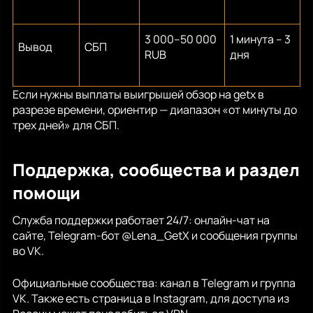
3 000–50 000
1 минута – 3
Вывод
СБП
RUB
дня
Если нужны выплаты выигрышей обзор на getx в
разрезе времени, ориентир — диапазон «от минуты до
трех дней» для СБП.
Поддержка, сообщества и раздел
помощи
Служба поддержки работает 24/7: онлайн-чат на
сайте, Telegram-бот @Lena_GetX и сообщения группы
во VK.
Официальные сообщества: канал в Telegram и группа
VK. Также есть страница в Instagram, для доступа из