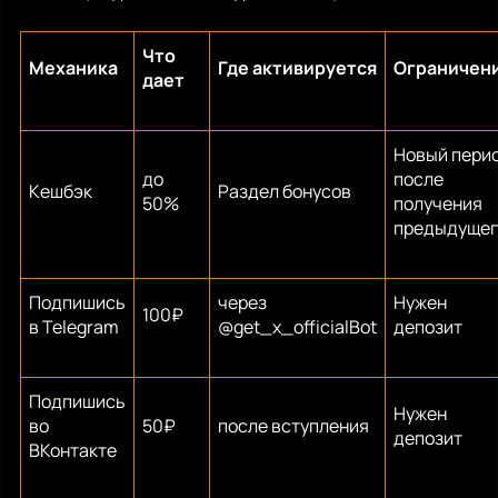
Что
Механика
Где активируется
Ограничен
дает
Новый пери
до
после
Кешбэк
Раздел бонусов
50%
получения
предыдущег
Подпишись
через
Нужен
100₽
в Telegram
@get_x_officialBot
депозит
Подпишись
Нужен
во
50₽
после вступления
депозит
ВКонтакте