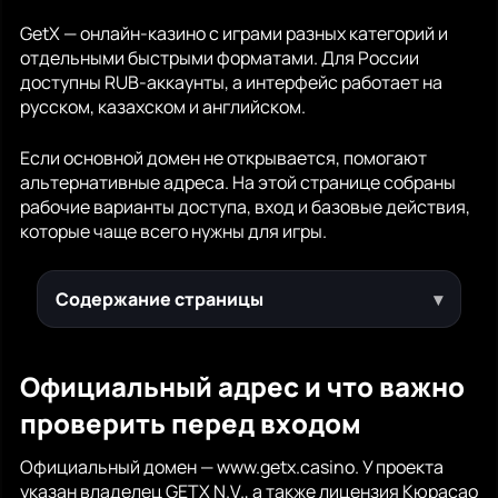
GetX — онлайн-казино с играми разных категорий и
отдельными быстрыми форматами. Для России
доступны RUB-аккаунты, а интерфейс работает на
русском, казахском и английском.
Если основной домен не открывается, помогают
альтернативные адреса. На этой странице собраны
рабочие варианты доступа, вход и базовые действия,
которые чаще всего нужны для игры.
Содержание страницы
Официальный адрес и что важно
проверить перед входом
Официальный домен — www.getx.casino. У проекта
указан владелец GETX N.V., а также лицензия Кюрасао