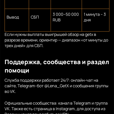
3 000–50 000
1 минута – 3
Вывод
СБП
RUB
дня
Если нужны выплаты выигрышей обзор на getx в
разрезе времени, ориентир — диапазон «от минуты до
трех дней» для СБП.
Поддержка, сообщества и раздел
помощи
Служба поддержки работает 24/7: онлайн-чат на
сайте, Telegram-бот @Lena_GetX и сообщения группы
во VK.
Официальные сообщества: канал в Telegram и группа
VK. Также есть страница в Instagram, для доступа из