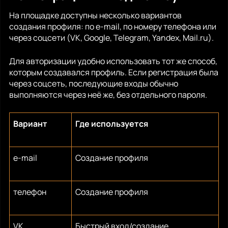
На площадке доступны несколько вариантов
создания профиля: по e-mail, по номеру телефона или
через соцсети (VK, Google, Telegram, Yandex, Mail.ru).
Для авторизации удобно использовать тот же способ,
которым создавался профиль. Если регистрация была
через соцсеть, последующие входы обычно
выполняются через неё же, без отдельного пароля.
Вариант
Где используется
e-mail
Создание профиля
телефон
Создание профиля
VK
Быстрый вход/создание