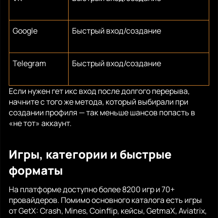
Google
Быстрый вход/создание
Telegram
Быстрый вход/создание
Если нужен гет икс вход после долгого перерыва,
начните с того же метода, который выбирали при
создании профиля — так меньше шансов попасть в
«не тот» аккаунт.
Игры, категории и быстрые
форматы
На платформе доступно более 8200 игр и 70+
провайдеров. Помимо основного каталога есть игры
от GetX: Crash, Mines, Coinflip, кейсы, GetmaX, Aviatrix,