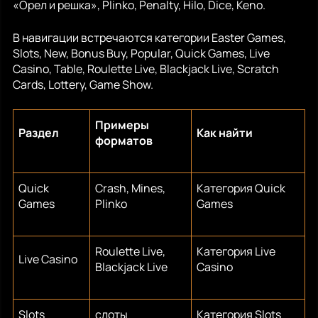
«Орел и решка», Plinko, Penalty, Hilo, Dice, Keno.
В навигации встречаются категории Easter Games,
Slots, New, Bonus Buy, Popular, Quick Games, Live
Casino, Table, Roulette Live, Blackjack Live, Scratch
Cards, Lottery, Game Show.
Примеры
Раздел
Как найти
форматов
Quick
Crash, Mines,
Категория Quick
Games
Plinko
Games
Roulette Live,
Категория Live
Live Casino
Blackjack Live
Casino
Slots
слоты
Категория Slots