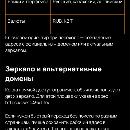
Языки интерфейса
Русский, казахский, английский
Валюты
RUB, KZT
Ключевой ориентир при переходе — совпадение
адреса с официальным доменом или актуальным
зеркалом.
Зеркало и альтернативные
домены
Когда прямой доступ ограничен, обычно используют
get x зеркало. Для этой площадки указан адрес
https://gwng49x.life/.
Если нужен быстрый переход без поиска по разным
страницам, лучше сохранить рабочий адрес в
закладках браузера. Так проще возвращаться к