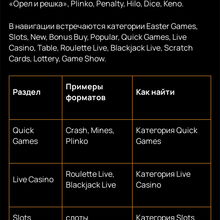
«Орел и решка», Plinko, Penalty, Hilo, Dice, Keno.
В навигации встречаются категории Easter Games,
Slots, New, Bonus Buy, Popular, Quick Games, Live
Casino, Table, Roulette Live, Blackjack Live, Scratch
Cards, Lottery, Game Show.
Примеры
Раздел
Как найти
форматов
Quick
Crash, Mines,
Категория Quick
Games
Plinko
Games
Roulette Live,
Категория Live
Live Casino
Blackjack Live
Casino
Slots
слоты
Категория Slots