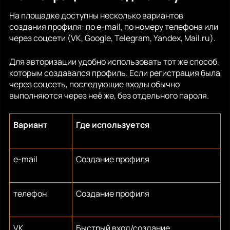
На площадке доступны несколько вариантов
создания профиля: по e-mail, по номеру телефона или
через соцсети (VK, Google, Telegram, Yandex, Mail.ru).
Для авторизации удобно использовать тот же способ,
которым создавался профиль. Если регистрация была
через соцсеть, последующие входы обычно
выполняются через неё же, без отдельного пароля.
Вариант
Где используется
e-mail
Создание профиля
телефон
Создание профиля
VK
Быстрый вход/создание