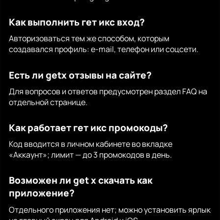
Как выполнить гет икс вход?
Авторизоваться тем же способом, которым
создавался профиль: e-mail, телефон или соцсети.
Есть ли getx отзывы на сайте?
Для вопросов и ответов предусмотрен раздел FAQ на
отдельной странице.
Как работает гет икс промокоды?
Код вводится в личном кабинете во вкладке
«Аккаунт»; лимит — до 3 промокодов в день.
Возможен ли get x скачать как
приложение?
Отдельного приложения нет; можно установить ярлык