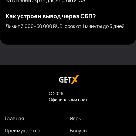
на главный экран для Android и iOS.
Как устроен вывод через СБП?
Лимит 3 000–50 000 RUB, срок от 1 минуты до 3 дней.
© 2026
Официальный сайт
Главная
Игры
Преимущества
Бонусы