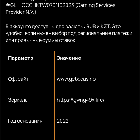
#GLH-OCCHKTW0701102023 (Gaming Services
Provider N.V.).
В аккаунте доступны две валюты: RUB и KZT. Это
удобно, если нужен выбор под региональные платежи
или привычные суммы ставок.
Параметр
Значение
Оф. сайт
www.getx.casino
Зеркала
https://gwng49x.life/
Год основания
2022