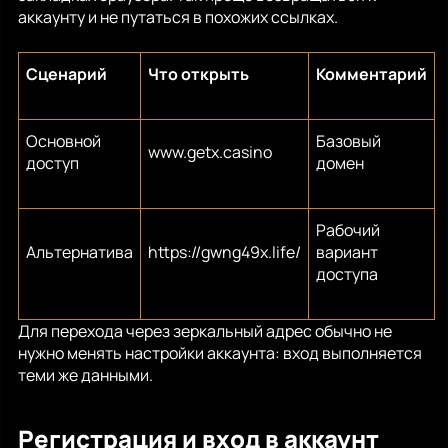
аккаунту и не путаться в похожих ссылках.
Сценарий
Что открыть
Комментарий
Основной
Базовый
www.getx.casino
доступ
домен
Рабочий
Альтернатива
https://gwng49x.life/
вариант
доступа
Для перехода через зеркальный адрес обычно не
нужно менять настройки аккаунта: вход выполняется
теми же данными.
Регистрация и вход в аккаунт