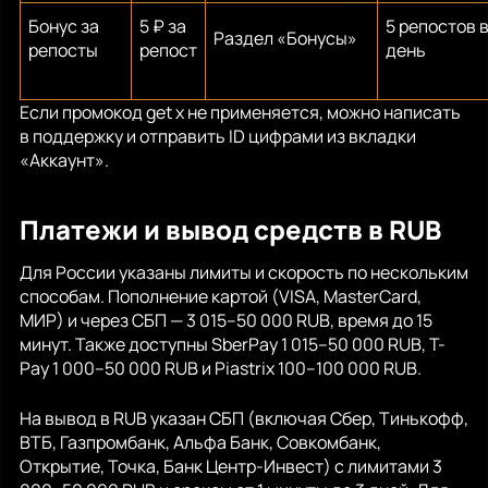
Бонус за
5 ₽ за
5 репостов 
Раздел «Бонусы»
репосты
репост
день
Если промокод get x не применяется, можно написать
в поддержку и отправить ID цифрами из вкладки
«Аккаунт».
Платежи и вывод средств в RUB
Для России указаны лимиты и скорость по нескольким
способам. Пополнение картой (VISA, MasterCard,
МИР) и через СБП — 3 015–50 000 RUB, время до 15
минут. Также доступны SberPay 1 015–50 000 RUB, T-
Pay 1 000–50 000 RUB и Piastrix 100–100 000 RUB.
На вывод в RUB указан СБП (включая Сбер, Тинькофф,
ВТБ, Газпромбанк, Альфа Банк, Совкомбанк,
Открытие, Точка, Банк Центр-Инвест) с лимитами 3