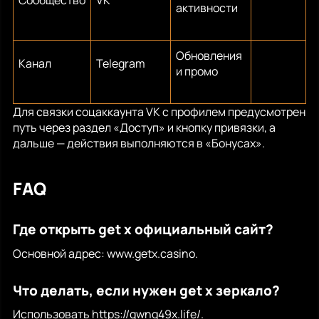
Сообщество
VK
активности
Обновления
Канал
Telegram
и промо
Для связки соцаккаунта VK с профилем предусмотрен
путь через раздел «Доступ» и кнопку привязки, а
дальше — действия выполняются в «Бонусах».
FAQ
Где открыть get x официальный сайт?
Основной адрес: www.getx.casino.
Что делать, если нужен get x зеркало?
Использовать https://gwng49x.life/.