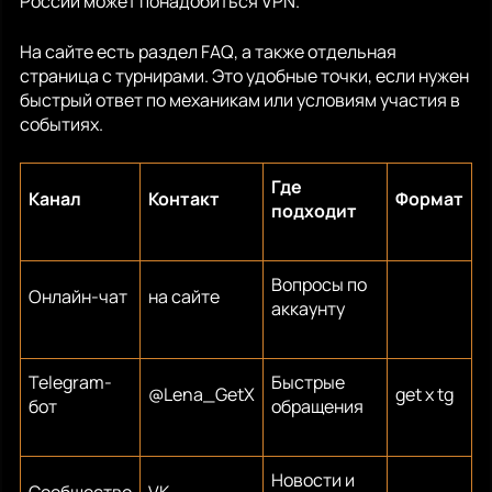
России может понадобиться VPN.
На сайте есть раздел FAQ, а также отдельная
страница с турнирами. Это удобные точки, если нужен
быстрый ответ по механикам или условиям участия в
событиях.
Где
Канал
Контакт
Формат
подходит
Вопросы по
Онлайн-чат
на сайте
аккаунту
Telegram-
Быстрые
@Lena_GetX
get x tg
бот
обращения
Новости и