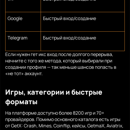
Google
Быстрый вход/создание
Telegram
Быстрый вход/создание
Если нужен гет икс вход после долгого перерыва,
начните с того же метода, который выбирали при
создании профиля — так меньше шансов попасть в
«не тот» аккаунт.
Игры, категории и быстрые
форматы
На платформе доступно более 8200 игр и 70+
провайдеров. Помимо основного каталога есть игры
от GetX: Crash, Mines, Coinflip, кейсы, GetmaX, Aviatrix,