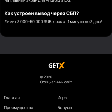
на главный экран для Android и iOS.
Как устроен вывод через СБП?
Лимит 3 000–50 000 RUB, срок от 1 минуты до 3 дней.
© 2026
Официальный сайт
Главная
Игры
Преимущества
Бонусы