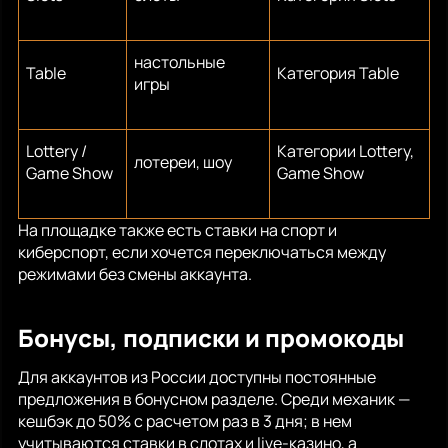
настольные
Table
Категория Table
игры
Lottery /
Категории Lottery,
лотереи, шоу
Game Show
Game Show
На площадке также есть ставки на спорт и
киберспорт, если хочется переключаться между
режимами без смены аккаунта.
Бонусы, подписки и промокоды
Для аккаунтов из России доступны постоянные
предложения в бонусном разделе. Среди механик —
кешбэк до 50% с расчетом раз в 3 дня; в нем
учитываются ставки в слотах и live-казино, а