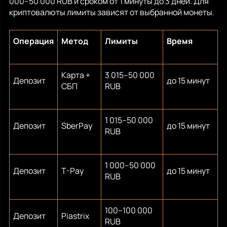
000–50 000 RUB и сроком от 1 минуты до 3 дней. Для
криптовалюты лимиты зависят от выбранной монеты.
Операция
Метод
Лимиты
Время
Карта +
3 015–50 000
Депозит
до 15 минут
СБП
RUB
1 015–50 000
Депозит
SberPay
до 15 минут
RUB
1 000–50 000
Депозит
T-Pay
до 15 минут
RUB
100–100 000
Депозит
Piastrix
RUB