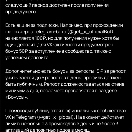
следующий период доступен после получения
предыдущего.
Есть акции за подписки. Например, при прохождении
шагов через Telegram-бота (@get_x_officialBot)
начисляется 100₽, но для получения нужен хотя бы
один депозит. Для VK-активности предусмотрен
бонус 50₽ за вступление в сообщество, также с
условием депозита.
Дополнительно есть бонусы за репосты: 5 ₽ за репост,
учитывается до 5 репостов в день, профиль должен
быть публичным. Репост должен оставаться на стене
минимум 3 дня, после чего проверяется в разделе
«Бонусы».
Промокоды публикуются в официальных сообществах
VK и Telegram (@get_x_global). На аккаунт действует
лимит: не больше 3 промокодов в день и не более 3
активаций депозитных кодов в месяц.