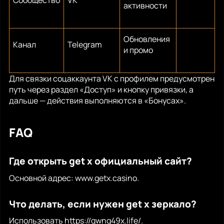
Сообщество
VK
активности
Обновления
Канал
Telegram
и промо
Для связки соцаккаунта VK с профилем предусмотрен
путь через раздел «Доступ» и кнопку привязки, а
дальше — действия выполняются в «Бонусах».
FAQ
Где открыть get x официальный сайт?
Основной адрес: www.getx.casino.
Что делать, если нужен get x зеркало?
Использовать https://gwng49x.life/.