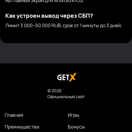
на главный экран для Android и iOS.
Как устроен вывод через СБП?
Лимит 3 000–50 000 RUB, срок от 1 минуты до 3 дней.
© 2026
Официальный сайт
Главная
Игры
Преимущества
Бонусы