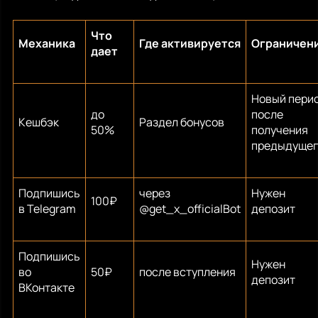
Что
Механика
Где активируется
Ограничен
дает
Новый пери
до
после
Кешбэк
Раздел бонусов
50%
получения
предыдущег
Подпишись
через
Нужен
100₽
в Telegram
@get_x_officialBot
депозит
Подпишись
Нужен
во
50₽
после вступления
депозит
ВКонтакте