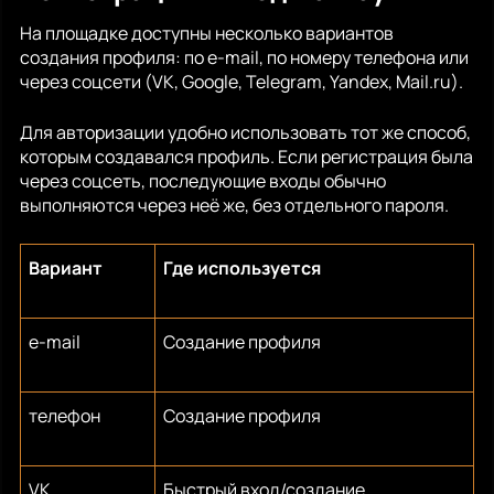
На площадке доступны несколько вариантов
создания профиля: по e-mail, по номеру телефона или
через соцсети (VK, Google, Telegram, Yandex, Mail.ru).
Для авторизации удобно использовать тот же способ,
которым создавался профиль. Если регистрация была
через соцсеть, последующие входы обычно
выполняются через неё же, без отдельного пароля.
Вариант
Где используется
e-mail
Создание профиля
телефон
Создание профиля
VK
Быстрый вход/создание