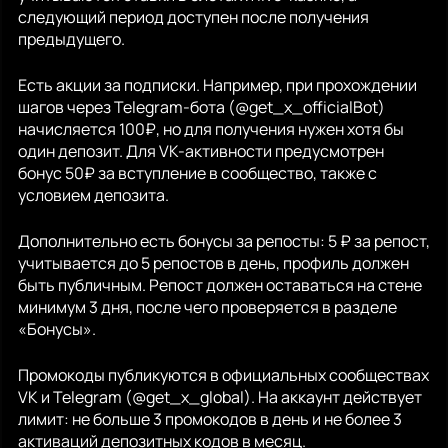
следующий период доступен после получения
предыдущего.
Есть акции за подписки. Например, при прохождении
шагов через Telegram-бота (@get_x_officialBot)
начисляется 100₽, но для получения нужен хотя бы
один депозит. Для VK-активности предусмотрен
бонус 50₽ за вступление в сообщество, также с
условием депозита.
Дополнительно есть бонусы за репосты: 5 ₽ за репост,
учитывается до 5 репостов в день, профиль должен
быть публичным. Репост должен оставаться на стене
минимум 3 дня, после чего проверяется в разделе
«Бонусы».
Промокоды публикуются в официальных сообществах
VK и Telegram (@get_x_global). На аккаунт действует
лимит: не больше 3 промокодов в день и не более 3
активаций депозитных кодов в месяц.