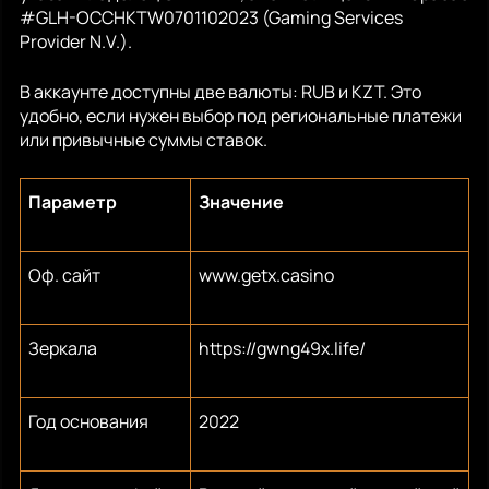
#GLH-OCCHKTW0701102023 (Gaming Services
Provider N.V.).
В аккаунте доступны две валюты: RUB и KZT. Это
удобно, если нужен выбор под региональные платежи
или привычные суммы ставок.
Параметр
Значение
Оф. сайт
www.getx.casino
Зеркала
https://gwng49x.life/
Год основания
2022