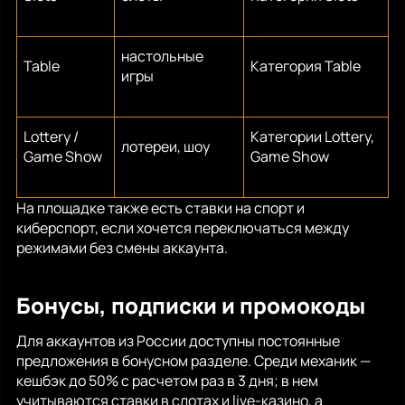
настольные
Table
Категория Table
игры
Lottery /
Категории Lottery,
лотереи, шоу
Game Show
Game Show
На площадке также есть ставки на спорт и
киберспорт, если хочется переключаться между
режимами без смены аккаунта.
Бонусы, подписки и промокоды
Для аккаунтов из России доступны постоянные
предложения в бонусном разделе. Среди механик —
кешбэк до 50% с расчетом раз в 3 дня; в нем
учитываются ставки в слотах и live-казино, а