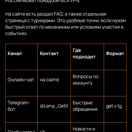
России может понадобиться VPN.
На сайте есть раздел FAQ, а также отдельная
страница с турнирами. Это удобные точки, если нужен
быстрый ответ по механикам или условиям участия в
событиях.
Где
Канал
Контакт
Формат
подходит
Вопросы по
Онлайн-чат
на сайте
аккаунту
Telegram-
Быстрые
@Lena_GetX
get x tg
бот
обращения
Новости и