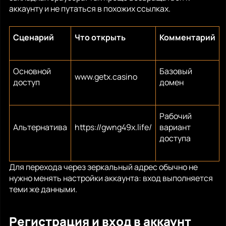
аккаунту и не путаться в похожих ссылках.
Сценарий
Что открыть
Комментарий
Основной
Базовый
www.getx.casino
доступ
домен
Рабочий
Альтернатива
https://gwng49x.life/
вариант
доступа
Для перехода через зеркальный адрес обычно не
нужно менять настройки аккаунта: вход выполняется
теми же данными.
Регистрация и вход в аккаунт