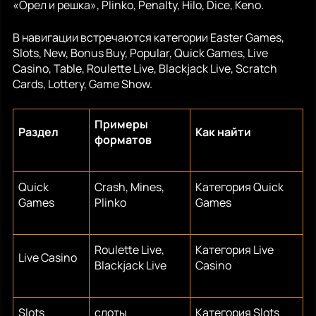
«Орел и решка», Plinko, Penalty, Hilo, Dice, Keno.
В навигации встречаются категории Easter Games,
Slots, New, Bonus Buy, Popular, Quick Games, Live
Casino, Table, Roulette Live, Blackjack Live, Scratch
Cards, Lottery, Game Show.
Примеры
Раздел
Как найти
форматов
Quick
Crash, Mines,
Категория Quick
Games
Plinko
Games
Roulette Live,
Категория Live
Live Casino
Blackjack Live
Casino
Slots
слоты
Категория Slots