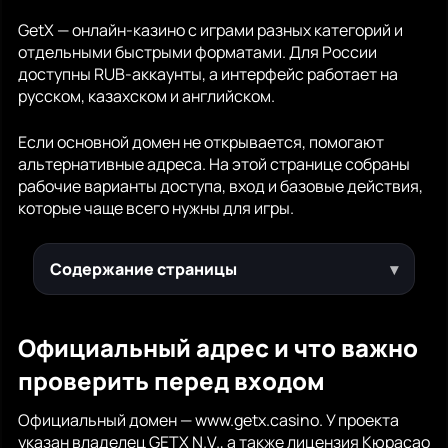
GetX — онлайн-казино с играми разных категорий и
отдельными быстрыми форматами. Для России
доступны RUB-аккаунты, а интерфейс работает на
русском, казахском и английском.
Если основной домен не открывается, помогают
альтернативные адреса. На этой странице собраны
рабочие варианты доступа, вход и базовые действия,
которые чаще всего нужны для игры.
Содержание страницы
Официальный адрес и что важно
проверить перед входом
Официальный домен — www.getx.casino. У проекта
указан владелец GETX N.V., а также лицензия Кюрасао