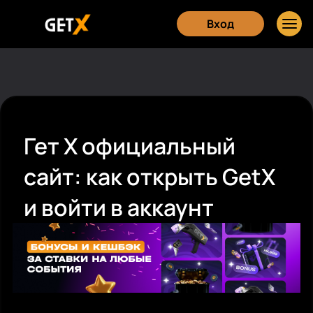
Главная
Get X официальный сайт
Вход
Гет Х официальный
сайт: как открыть GetX
и войти в аккаунт