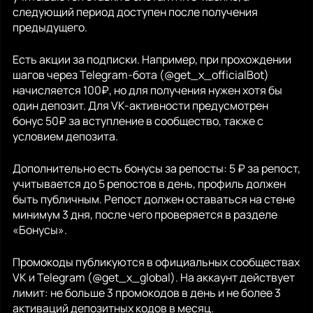
следующий период доступен после получения
предыдущего.
Есть акции за подписки. Например, при прохождении
шагов через Telegram-бота (@get_x_officialBot)
начисляется 100₽, но для получения нужен хотя бы
один депозит. Для VK-активности предусмотрен
бонус 50₽ за вступление в сообщество, также с
условием депозита.
Дополнительно есть бонусы за репосты: 5 ₽ за репост,
учитывается до 5 репостов в день, профиль должен
быть публичным. Репост должен оставаться на стене
минимум 3 дня, после чего проверяется в разделе
«Бонусы».
Промокоды публикуются в официальных сообществах
VK и Telegram (@get_x_global). На аккаунт действует
лимит: не больше 3 промокодов в день и не более 3
активаций депозитных кодов в месяц.