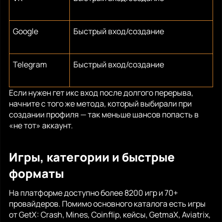
Google
Быстрый вход/создание
Telegram
Быстрый вход/создание
Если нужен гет икс вход после долгого перерыва,
начните с того же метода, который выбирали при
создании профиля — так меньше шансов попасть в
«не тот» аккаунт.
Игры, категории и быстрые
форматы
На платформе доступно более 8200 игр и 70+
провайдеров. Помимо основного каталога есть игры
от GetX: Crash, Mines, Coinflip, кейсы, GetmaX, Aviatrix,