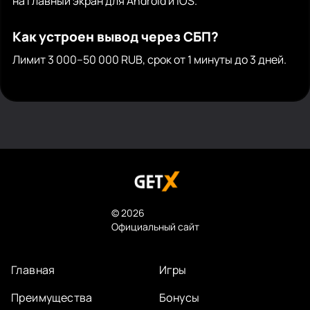
на главный экран для Android и iOS.
Как устроен вывод через СБП?
Лимит 3 000–50 000 RUB, срок от 1 минуты до 3 дней.
© 2026
Официальный сайт
Главная
Игры
Преимущества
Бонусы