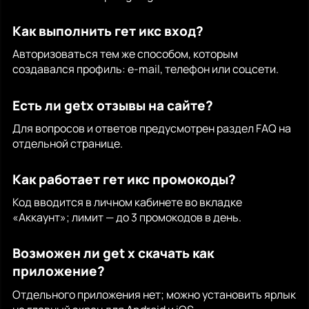
Как выполнить гет икс вход?
Авторизоваться тем же способом, которым
создавался профиль: e-mail, телефон или соцсети.
Есть ли getx отзывы на сайте?
Для вопросов и ответов предусмотрен раздел FAQ на
отдельной странице.
Как работает гет икс промокоды?
Код вводится в личном кабинете во вкладке
«Аккаунт»; лимит — до 3 промокодов в день.
Возможен ли get x скачать как
приложение?
Отдельного приложения нет; можно установить ярлык