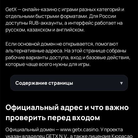
GetX — онлайн-казино с играми разных категорий и
отдельными быстрыми форматами. Для России
доступны RUB-аккаунты, а интерфейс работает на
русском, казахском и английском.
Если основной домен не открывается, помогают
альтернативные адреса. На этой странице собраны
рабочие варианты доступа, вход и базовые действия,
которые чаще всего нужны для игры.
Содержание страницы
Официальный адрес и что важно
проверить перед входом
Официальный домен — www.getx.casino. У проекта
указан владелец GETX N.V., а также лицензия Кюрасао