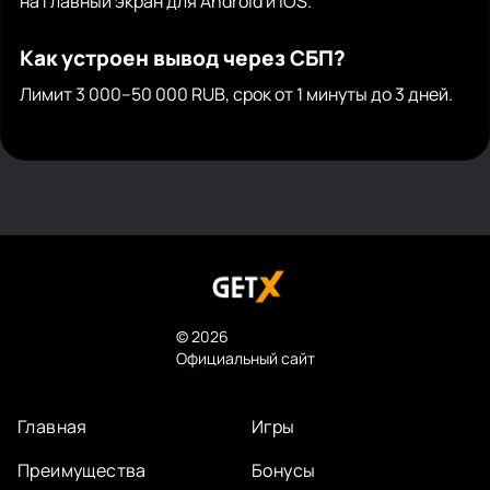
на главный экран для Android и iOS.
Как устроен вывод через СБП?
Лимит 3 000–50 000 RUB, срок от 1 минуты до 3 дней.
© 2026
Официальный сайт
Главная
Игры
Преимущества
Бонусы