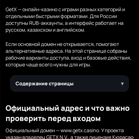
GetX — онлайн-казино с играми разных категорий и
отдельными быстрыми форматами. Для России
доступны RUB-аккаунты, а интерфейс работает на
русском, казахском и английском.
Если основной домен не открывается, помогают
альтернативные адреса. На этой странице собраны
рабочие варианты доступа, вход и базовые действия,
которые чаще всего нужны для игры.
Содержание страницы
Официальный адрес и что важно
проверить перед входом
Официальный домен — www.getx.casino. У проекта
указан владелец GETX N.V., а также лицензия Кюрасао