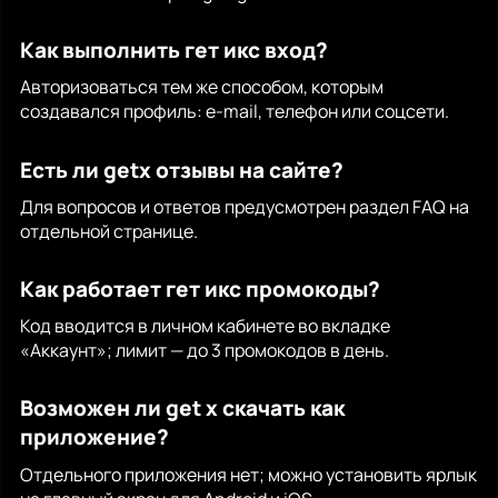
Как выполнить гет икс вход?
Авторизоваться тем же способом, которым
создавался профиль: e-mail, телефон или соцсети.
Есть ли getx отзывы на сайте?
Для вопросов и ответов предусмотрен раздел FAQ на
отдельной странице.
Как работает гет икс промокоды?
Код вводится в личном кабинете во вкладке
«Аккаунт»; лимит — до 3 промокодов в день.
Возможен ли get x скачать как
приложение?
Отдельного приложения нет; можно установить ярлык