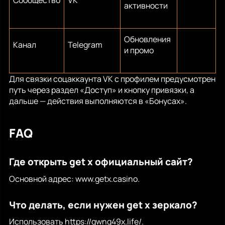
Сообщество
VK
активности
Обновления
Канал
Telegram
и промо
Для связки соцаккаунта VK с профилем предусмотрен
путь через раздел «Доступ» и кнопку привязки, а
дальше — действия выполняются в «Бонусах».
FAQ
Где открыть get x официальный сайт?
Основной адрес: www.getx.casino.
Что делать, если нужен get x зеркало?
Использовать https://gwng49x.life/.