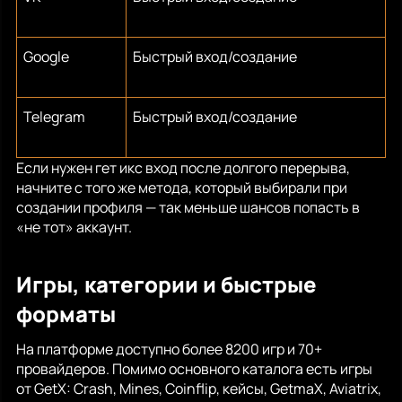
Google
Быстрый вход/создание
Telegram
Быстрый вход/создание
Если нужен гет икс вход после долгого перерыва,
начните с того же метода, который выбирали при
создании профиля — так меньше шансов попасть в
«не тот» аккаунт.
Игры, категории и быстрые
форматы
На платформе доступно более 8200 игр и 70+
провайдеров. Помимо основного каталога есть игры
от GetX: Crash, Mines, Coinflip, кейсы, GetmaX, Aviatrix,