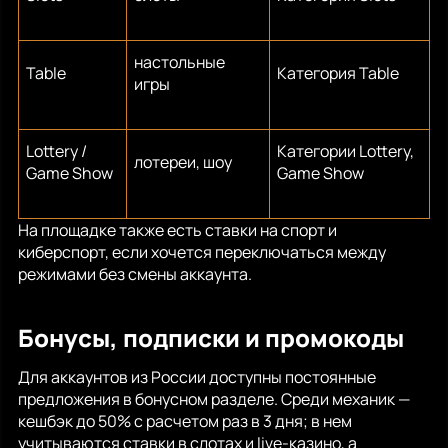
настольные
Table
Категория Table
игры
Lottery /
Категории Lottery,
лотереи, шоу
Game Show
Game Show
На площадке также есть ставки на спорт и
киберспорт, если хочется переключаться между
режимами без смены аккаунта.
Бонусы, подписки и промокоды
Для аккаунтов из России доступны постоянные
предложения в бонусном разделе. Среди механик —
кешбэк до 50% с расчетом раз в 3 дня; в нем
учитываются ставки в слотах и live-казино, а