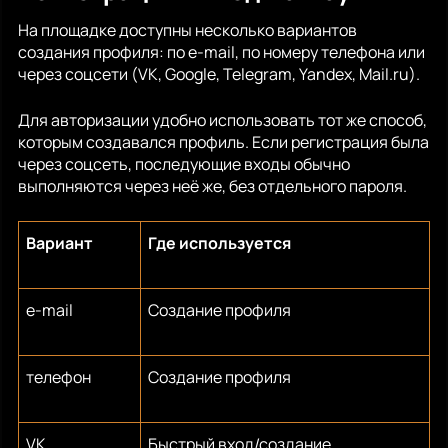
На площадке доступны несколько вариантов
создания профиля: по e-mail, по номеру телефона или
через соцсети (VK, Google, Telegram, Yandex, Mail.ru).
Для авторизации удобно использовать тот же способ,
которым создавался профиль. Если регистрация была
через соцсеть, последующие входы обычно
выполняются через неё же, без отдельного пароля.
Вариант
Где используется
e-mail
Создание профиля
телефон
Создание профиля
VK
Быстрый вход/создание