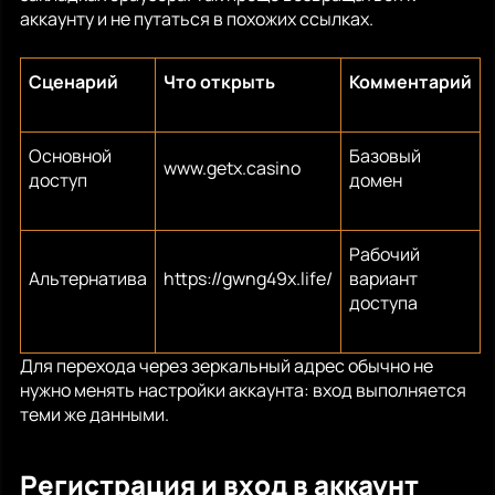
аккаунту и не путаться в похожих ссылках.
Сценарий
Что открыть
Комментарий
Основной
Базовый
www.getx.casino
доступ
домен
Рабочий
Альтернатива
https://gwng49x.life/
вариант
доступа
Для перехода через зеркальный адрес обычно не
нужно менять настройки аккаунта: вход выполняется
теми же данными.
Регистрация и вход в аккаунт