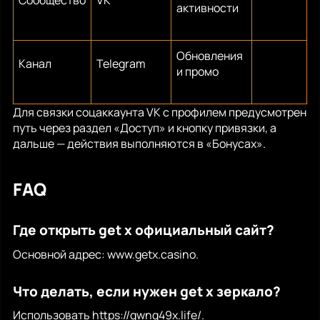
Сообщество
VK
активности
Обновления
Канал
Telegram
и промо
Для связки соцаккаунта VK с профилем предусмотрен
путь через раздел «Доступ» и кнопку привязки, а
дальше — действия выполняются в «Бонусах».
FAQ
Где открыть get x официальный сайт?
Основной адрес: www.getx.casino.
Что делать, если нужен get x зеркало?
Использовать https://gwng49x.life/.