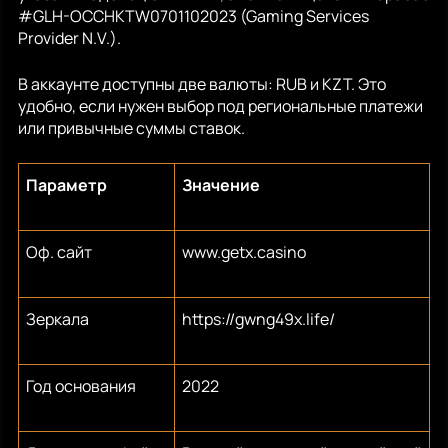
#GLH-OCCHKTW0701102023 (Gaming Services
Provider N.V.).
В аккаунте доступны две валюты: RUB и KZT. Это
удобно, если нужен выбор под региональные платежи
или привычные суммы ставок.
Параметр
Значение
Оф. сайт
www.getx.casino
Зеркала
https://gwng49x.life/
Год основания
2022