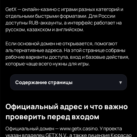
GetX — онлайн-казино с играми разных категорий и
отдельными быстрыми форматами. Для России
доступны RUB-аккаунты, а интерфейс работает на
русском, казахском и английском.
Если основной домен не открывается, помогают
альтернативные адреса. На этой странице собраны
рабочие варианты доступа, вход и базовые действия,
которые чаще всего нужны для игры.
Содержание страницы
Официальный адрес и что важно
проверить перед входом
Официальный домен — www.getx.casino. У проекта
указан владелец GETX N.V., а также лицензия Кюрасао