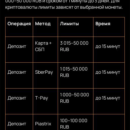
000–50 000 RUB и сроком от 1 минуты до 3 дней. Для
криптовалюты лимиты зависят от выбранной монеты.
Операция
Метод
Лимиты
Время
Карта +
3 015–50 000
Депозит
до 15 минут
СБП
RUB
1 015–50 000
Депозит
SberPay
до 15 минут
RUB
1 000–50 000
Депозит
T-Pay
до 15 минут
RUB
100–100 000
Депозит
Piastrix
RUB