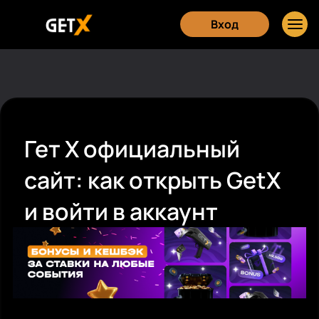
Главная
Get X официальный сайт
Вход
Гет Х официальный
сайт: как открыть GetX
и войти в аккаунт