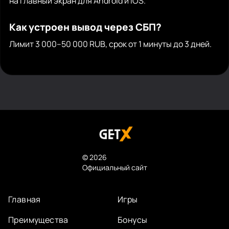
на главный экран для Android и iOS.
Как устроен вывод через СБП?
Лимит 3 000–50 000 RUB, срок от 1 минуты до 3 дней.
© 2026
Официальный сайт
Главная
Игры
Преимущества
Бонусы