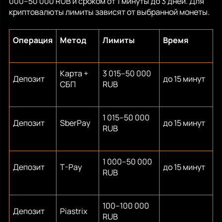
000–50 000 RUB и сроком от 1 минуты до 3 дней. Для
криптовалюты лимиты зависят от выбранной монеты.
Операция
Метод
Лимиты
Время
Карта +
3 015–50 000
Депозит
до 15 минут
СБП
RUB
1 015–50 000
Депозит
SberPay
до 15 минут
RUB
1 000–50 000
Депозит
T-Pay
до 15 минут
RUB
100–100 000
Депозит
Piastrix
RUB