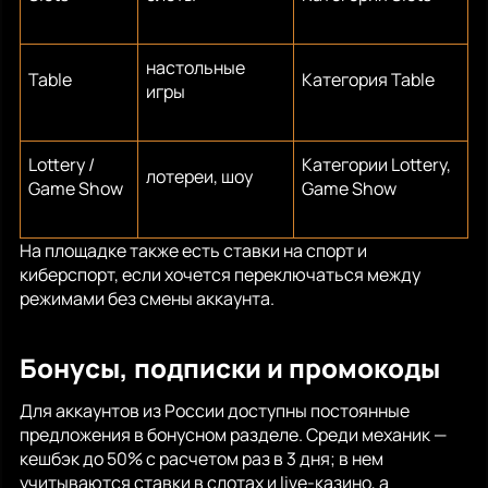
настольные
Table
Категория Table
игры
Lottery /
Категории Lottery,
лотереи, шоу
Game Show
Game Show
На площадке также есть ставки на спорт и
киберспорт, если хочется переключаться между
режимами без смены аккаунта.
Бонусы, подписки и промокоды
Для аккаунтов из России доступны постоянные
предложения в бонусном разделе. Среди механик —
кешбэк до 50% с расчетом раз в 3 дня; в нем
учитываются ставки в слотах и live-казино, а