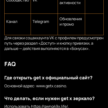
Сообщество
VK
активности
Обновления
Канал
Telegram
и промо
Для связки соцаккаунта VK с профилем предусмотрен
путь через раздел «Доступ» и кнопку привязки, а
дальше — действия выполняются в «Бонусах».
FAQ
Где открыть get x официальный сайт?
Основной адрес: www.getx.casino.
Что делать, если нужен get x зеркало?
Использовать https://gwng49x.life/.