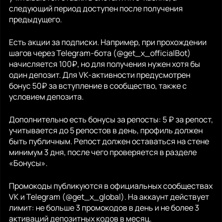
следующий период доступен после получения
предыдущего.
Есть акции за подписки. Например, при прохождении
шагов через Telegram-бота (@get_x_officialBot)
начисляется 100₽, но для получения нужен хотя бы
один депозит. Для VK-активности предусмотрен
бонус 50₽ за вступление в сообщество, также с
условием депозита.
Дополнительно есть бонусы за репосты: 5 ₽ за репост,
учитывается до 5 репостов в день, профиль должен
быть публичным. Репост должен оставаться на стене
минимум 3 дня, после чего проверяется в разделе
«Бонусы».
Промокоды публикуются в официальных сообществах
VK и Telegram (@get_x_global). На аккаунт действует
лимит: не больше 3 промокодов в день и не более 3
активаций депозитных кодов в месяц.