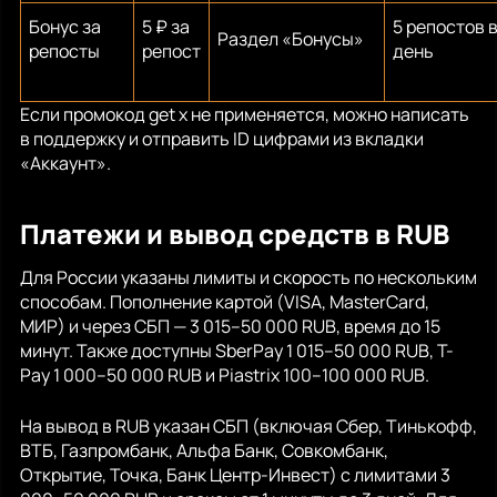
Бонус за
5 ₽ за
5 репостов 
Раздел «Бонусы»
репосты
репост
день
Если промокод get x не применяется, можно написать
в поддержку и отправить ID цифрами из вкладки
«Аккаунт».
Платежи и вывод средств в RUB
Для России указаны лимиты и скорость по нескольким
способам. Пополнение картой (VISA, MasterCard,
МИР) и через СБП — 3 015–50 000 RUB, время до 15
минут. Также доступны SberPay 1 015–50 000 RUB, T-
Pay 1 000–50 000 RUB и Piastrix 100–100 000 RUB.
На вывод в RUB указан СБП (включая Сбер, Тинькофф,
ВТБ, Газпромбанк, Альфа Банк, Совкомбанк,
Открытие, Точка, Банк Центр-Инвест) с лимитами 3