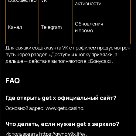
Сообщество
VK
активности
Обновления
Канал
Telegram
и промо
Для связки соцаккаунта VK с профилем предусмотрен
путь через раздел «Доступ» и кнопку привязки, а
дальше — действия выполняются в «Бонусах».
FAQ
Где открыть get x официальный сайт?
Основной адрес: www.getx.casino.
Что делать, если нужен get x зеркало?
Использовать https://gwng49x.life/.