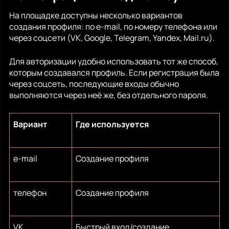
На площадке доступны несколько вариантов
создания профиля: по e-mail, по номеру телефона или
через соцсети (VK, Google, Telegram, Yandex, Mail.ru).
Для авторизации удобно использовать тот же способ,
которым создавался профиль. Если регистрация была
через соцсеть, последующие входы обычно
выполняются через неё же, без отдельного пароля.
Вариант
Где используется
e-mail
Создание профиля
телефон
Создание профиля
VK
Быстрый вход/создание