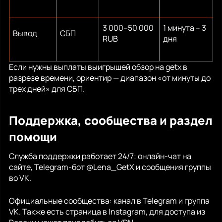
3 000–50 000
1 минута – 3
Вывод
СБП
RUB
дня
Если нужны выплаты выигрышей обзор на getx в
разрезе времени, ориентир — диапазон «от минуты до
трех дней» для СБП.
Поддержка, сообщества и раздел
помощи
Служба поддержки работает 24/7: онлайн-чат на
сайте, Telegram-бот @Lena_GetX и сообщения группы
во VK.
Официальные сообщества: канал в Telegram и группа
VK. Также есть страница в Instagram, для доступа из