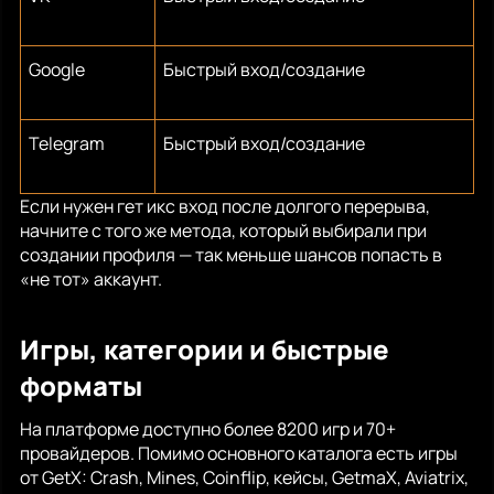
Google
Быстрый вход/создание
Telegram
Быстрый вход/создание
Если нужен гет икс вход после долгого перерыва,
начните с того же метода, который выбирали при
создании профиля — так меньше шансов попасть в
«не тот» аккаунт.
Игры, категории и быстрые
форматы
На платформе доступно более 8200 игр и 70+
провайдеров. Помимо основного каталога есть игры
от GetX: Crash, Mines, Coinflip, кейсы, GetmaX, Aviatrix,