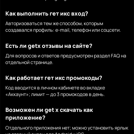
Как выполнить гет икс вход?
Авторизоваться тем же способом, которым
создавался профиль: e-mail, телефон или соцсети.
Есть ли getx отзывы на сайте?
Для вопросов и ответов предусмотрен раздел FAQ на
отдельной странице.
Как работает гет икс промокоды?
Код вводится в личном кабинете во вкладке
«Аккаунт»; лимит — до 3 промокодов в день.
Возможен ли get x скачать как
приложение?
Отдельного приложения нет; можно установить ярлык