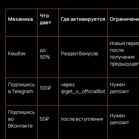
Что
Механика
Где активируется
Ограничен
дает
Новый пери
до
после
Кешбэк
Раздел бонусов
50%
получения
предыдущег
Подпишись
через
Нужен
100₽
в Telegram
@get_x_officialBot
депозит
Подпишись
Нужен
во
50₽
после вступления
депозит
ВКонтакте