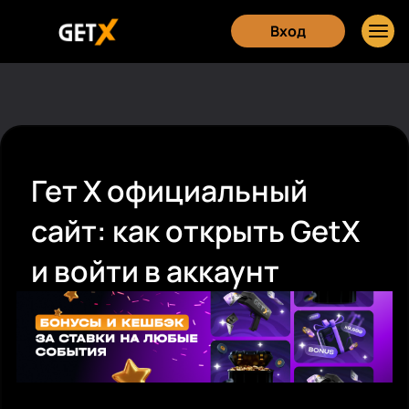
Главная
Get X официальный сайт
Вход
Гет Х официальный
сайт: как открыть GetX
и войти в аккаунт