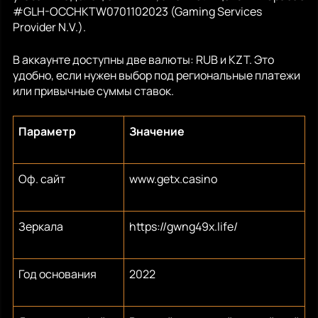
#GLH-OCCHKTW0701102023 (Gaming Services
Provider N.V.).
В аккаунте доступны две валюты: RUB и KZT. Это
удобно, если нужен выбор под региональные платежи
или привычные суммы ставок.
Параметр
Значение
Оф. сайт
www.getx.casino
Зеркала
https://gwng49x.life/
Год основания
2022