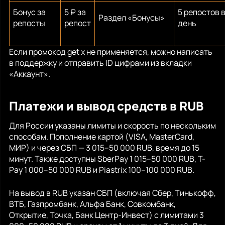
Бонус за
5 ₽ за
5 репостов 
Раздел «Бонусы»
репосты
репост
день
Если промокод get x не применяется, можно написать
в поддержку и отправить ID цифрами из вкладки
«Аккаунт».
Платежи и вывод средств в RUB
Для России указаны лимиты и скорость по нескольким
способам. Пополнение картой (VISA, MasterCard,
МИР) и через СБП — 3 015–50 000 RUB, время до 15
минут. Также доступны SberPay 1 015–50 000 RUB, T-
Pay 1 000–50 000 RUB и Piastrix 100–100 000 RUB.
На вывод в RUB указан СБП (включая Сбер, Тинькофф,
ВТБ, Газпромбанк, Альфа Банк, Совкомбанк,
Открытие, Точка, Банк Центр-Инвест) с лимитами 3