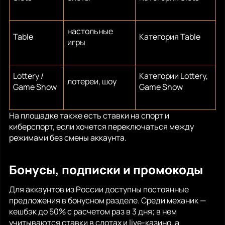
настольные
Table
Категория Table
игры
Lottery /
Категории Lottery,
лотереи, шоу
Game Show
Game Show
На площадке также есть ставки на спорт и
киберспорт, если хочется переключаться между
режимами без смены аккаунта.
Бонусы, подписки и промокоды
Для аккаунтов из России доступны постоянные
предложения в бонусном разделе. Среди механик —
кешбэк до 50% с расчетом раз в 3 дня; в нем
учитываются ставки в слотах и live-казино, а