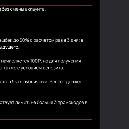
 без смены аккаунта.
бэк до 50% с расчетом раз в 3 дня; в
дыдущего.
) начисляется 100₽, но для получения
, также с условием депозита.
должен быть публичным. Репост должен
ствует лимит: не больше 3 промокодов в