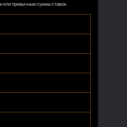
жи или привычные суммы ставок.