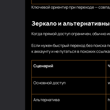
Ключевой ориентир при переходе — совп
Зеркало и альтернативн
Когда прямой доступ ограничен, обычно ис
Если нужен быстрый переход без поиска п
к аккаунту и не путаться в похожих ссылка
Сценарий
Основной доступ
w
Альтернатива
h