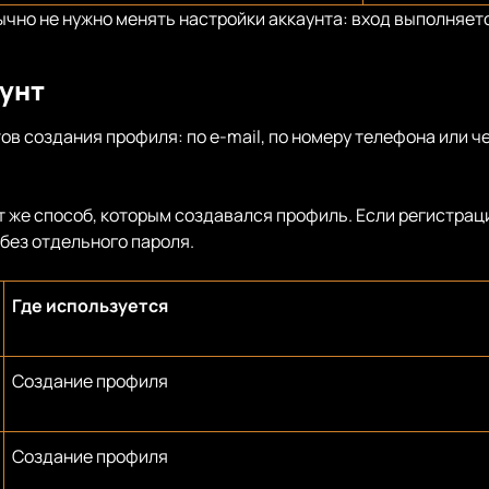
ычно не нужно менять настройки аккаунта: вход выполняет
аунт
 создания профиля: по e-mail, по номеру телефона или чер
т же способ, которым создавался профиль. Если регистра
без отдельного пароля.
Где используется
Создание профиля
Создание профиля