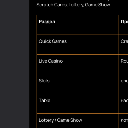
Scratch Cards, Lottery, Game Show.
Раздел
Пр
Quick Games
Cra
Live Casino
Rou
Slots
сл
Table
на
Lottery / Game Show
лот