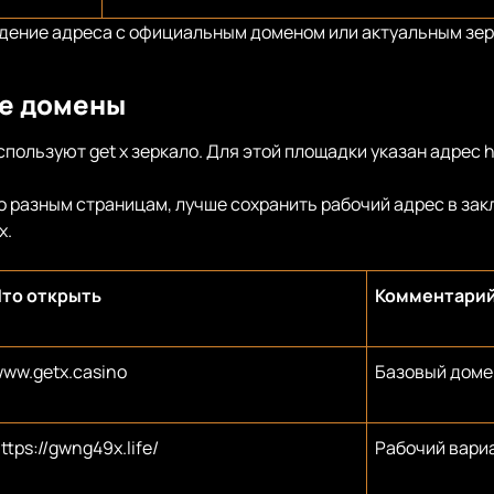
адение адреса с официальным доменом или актуальным зер
ые домены
пользуют get x зеркало. Для этой площадки указан адрес htt
о разным страницам, лучше сохранить рабочий адрес в зак
х.
Что открыть
Комментари
ww.getx.casino
Базовый доме
ttps://gwng49x.life/
Рабочий вари