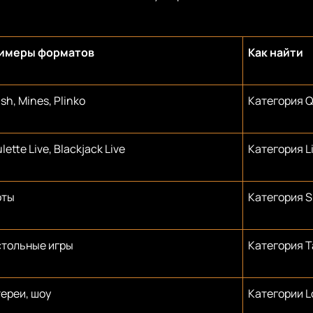
имеры форматов
Как найти
sh, Mines, Plinko
Категория 
lette Live, Blackjack Live
Категория L
оты
Категория S
стольные игры
Категория T
ереи, шоу
Категории L