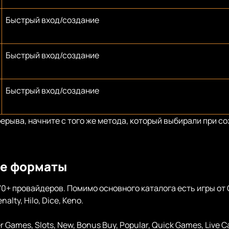
Быстрый вход/создание
Быстрый вход/создание
Быстрый вход/создание
ерерыва, начните с того же метода, который выбирали при 
ые форматы
0+ провайдеров. Помимо основного каталога есть игры от Get
alty, Hilo, Dice, Keno.
ames, Slots, New, Bonus Buy, Popular, Quick Games, Live Casin