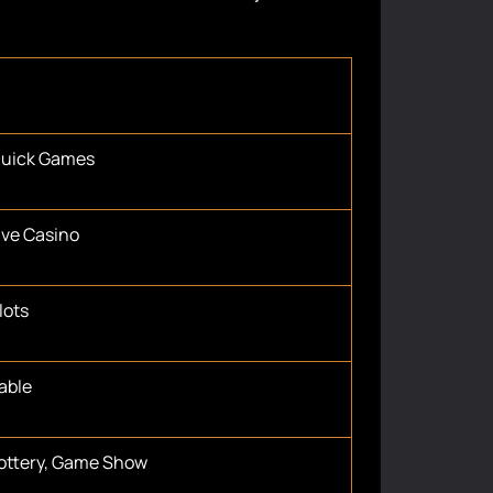
Quick Games
ive Casino
lots
able
ottery, Game Show