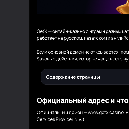
GetX — онлайн-казино с играми разных к
работает на русском, казахском и английс
Если основной домен не открывается, пом
базовые действия, которые чаще всего ну
Содержание страницы
Официальный адрес и что
Официальный домен — www.getx.casino. У
Services Provider N.V.).