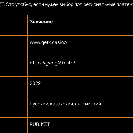
ZT. Это удобно, если нужен выбор под региональные плате
Значение
www.getx.casino
https://gwng49x.life/
2022
Русский, казахский, английский
RUB, KZT