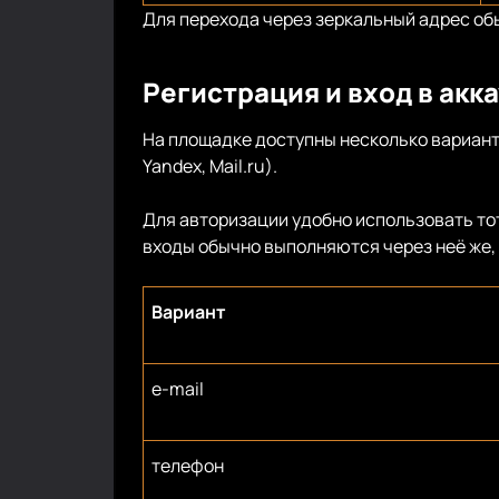
Для перехода через зеркальный адрес об
Регистрация и вход в акк
На площадке доступны несколько вариантов
Yandex, Mail.ru).
Для авторизации удобно использовать то
входы обычно выполняются через неё же, 
Вариант
e-mail
телефон