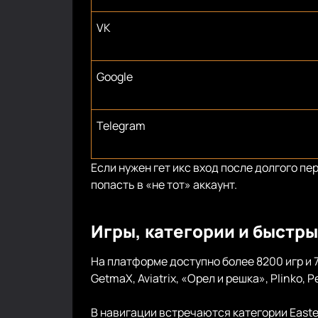
VK
Google
Telegram
Если нужен гет икс вход после долгого п
попасть в «не тот» аккаунт.
Игры, категории и быстр
На платформе доступно более 8200 игр и 7
GetmaX, Aviatrix, «Орел и решка», Plinko, Pen
В навигации встречаются категории Easter G