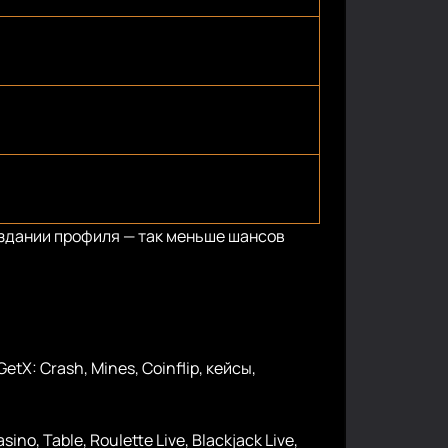
создании профиля — так меньше шансов
X: Crash, Mines, Coinflip, кейсы,
o, Table, Roulette Live, Blackjack Live,