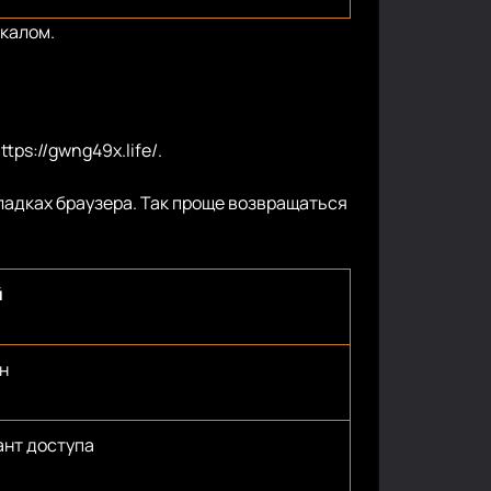
калом.
ps://gwng49x.life/.
ладках браузера. Так проще возвращаться
й
н
ант доступа