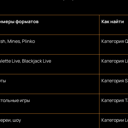
имеры форматов
Как найти
sh, Mines, Plinko
Категория 
lette Live, Blackjack Live
Категория L
оты
Категория S
стольные игры
Категория T
ереи, шоу
Категории L