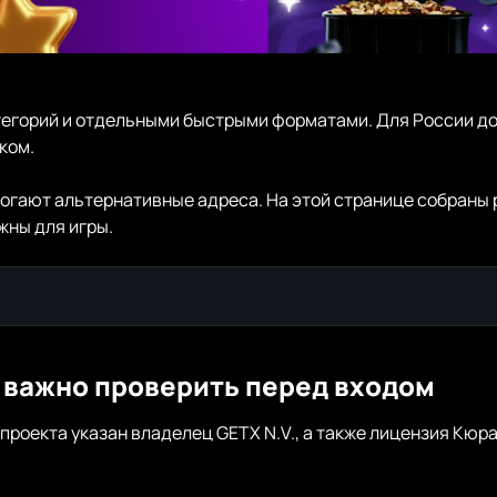
атегорий и отдельными быстрыми форматами. Для России д
ком.
огают альтернативные адреса. На этой странице собраны 
жны для игры.
 важно проверить перед входом
 проекта указан владелец GETX N.V., а также лицензия 