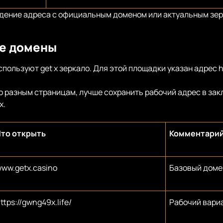
адение адреса с официальным доменом или актуальным зер
ые домены
пользуют get x зеркало. Для этой площадки указан адрес htt
о разным страницам, лучше сохранить рабочий адрес в зак
х.
Что открыть
Комментари
ww.getx.casino
Базовый доме
ttps://gwng49x.life/
Рабочий вари