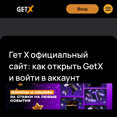
Главная
Get X официальный сайт
Вход
Гет Х официальный
сайт: как открыть GetX
и войти в аккаунт