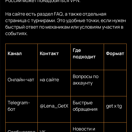
России может понадобиться VPN.
На сайте есть раздел FAQ, а также отдельная
страница с турнирами. Это удобные точки, если нужен
быстрый ответ по механикам или условиям участия в
событиях.
Где
Канал
Контакт
Формат
подходит
Вопросы по
Онлайн-чат
на сайте
аккаунту
Telegram-
Быстрые
@Lena_GetX
get x tg
бот
обращения
Новости и