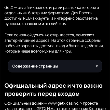
GetX — онлайн-казино с играми разных категорий и
отдельными быстрыми форматами. Для России
доступны RUB-аккаунты, а интерфейс работает на
русском, казахском и английском.
Если основной домен не открывается, помогают
альтернативные адреса. На этой странице собраны
рабочие варианты доступа, вход и базовые действия,
которые чаще всего нужны для игры.
Содержание страницы
Официальный адрес и что важно
проверить перед входом
Официальный домен — www.getx.casino. У проекта
указан владелец GETX N.V., а также лицензия Кюрасао