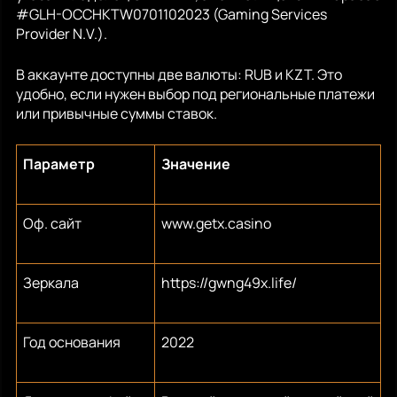
#GLH-OCCHKTW0701102023 (Gaming Services
Provider N.V.).
В аккаунте доступны две валюты: RUB и KZT. Это
удобно, если нужен выбор под региональные платежи
или привычные суммы ставок.
Параметр
Значение
Оф. сайт
www.getx.casino
Зеркала
https://gwng49x.life/
Год основания
2022