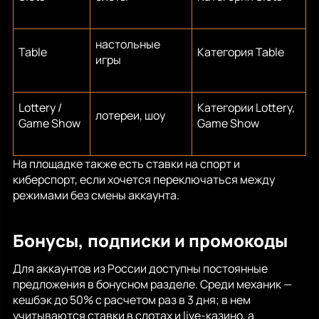
настольные
Table
Категория Table
игры
Lottery /
Категории Lottery,
лотереи, шоу
Game Show
Game Show
На площадке также есть ставки на спорт и
киберспорт, если хочется переключаться между
режимами без смены аккаунта.
Бонусы, подписки и промокоды
Для аккаунтов из России доступны постоянные
предложения в бонусном разделе. Среди механик —
кешбэк до 50% с расчетом раз в 3 дня; в нем
учитываются ставки в слотах и live-казино, а