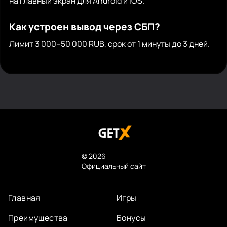
на главный экран для Android и iOS.
Как устроен вывод через СБП?
Лимит 3 000–50 000 RUB, срок от 1 минуты до 3 дней.
© 2026
Официальный сайт
Главная
Игры
Преимущества
Бонусы