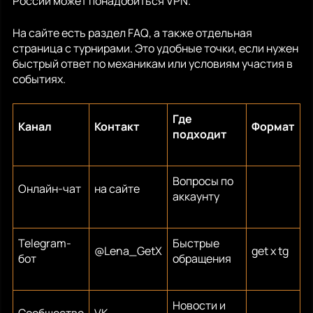
России может понадобиться VPN.
На сайте есть раздел FAQ, а также отдельная
страница с турнирами. Это удобные точки, если нужен
быстрый ответ по механикам или условиям участия в
событиях.
Где
Канал
Контакт
Формат
подходит
Вопросы по
Онлайн-чат
на сайте
аккаунту
Telegram-
Быстрые
@Lena_GetX
get x tg
бот
обращения
Новости и