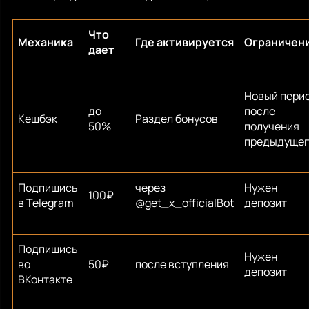
Что
Механика
Где активируется
Ограничен
дает
Новый пери
до
после
Кешбэк
Раздел бонусов
50%
получения
предыдущег
Подпишись
через
Нужен
100₽
в Telegram
@get_x_officialBot
депозит
Подпишись
Нужен
во
50₽
после вступления
депозит
ВКонтакте