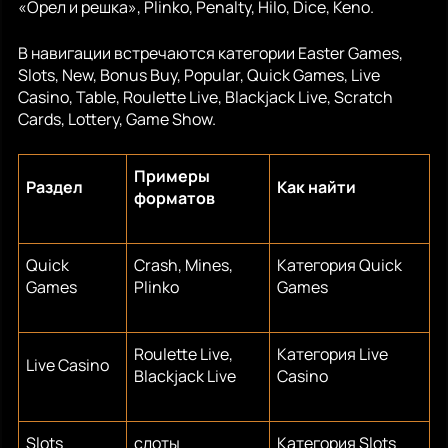
«Орел и решка», Plinko, Penalty, Hilo, Dice, Keno.
В навигации встречаются категории Easter Games,
Slots, New, Bonus Buy, Popular, Quick Games, Live
Casino, Table, Roulette Live, Blackjack Live, Scratch
Cards, Lottery, Game Show.
Примеры
Раздел
Как найти
форматов
Quick
Crash, Mines,
Категория Quick
Games
Plinko
Games
Roulette Live,
Категория Live
Live Casino
Blackjack Live
Casino
Slots
слоты
Категория Slots