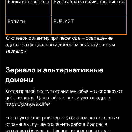
Языки интерфейса
Русский, казахский, английский
Валюты
RUB, KZT
Ключевой ориентир при переходе — совпадение
адреса с официальным доменом или актуальным
зеркалом.
Зеркало и альтернативные
домены
Когда прямой доступ ограничен, обычно используют
get x зеркало. Для этой площадки указан адрес
https://gwng49x.life/.
Если нужен быстрый переход без поиска по разным
страницам, лучше сохранить рабочий адрес в
закладках браузера. Так проще возвращаться к