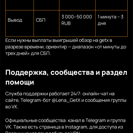
3 000–50 000
1 минута – 3
Вывод
СБП
RUB
дня
Если нужны выплаты выигрышей обзор на getx в
разрезе времени, ориентир — диапазон «от минуты до
трех дней» для СБП.
Поддержка, сообщества и раздел
помощи
Служба поддержки работает 24/7: онлайн-чат на
сайте, Telegram-бот @Lena_GetX и сообщения группы
во VK.
Официальные сообщества: канал в Telegram и группа
VK. Также есть страница в Instagram, для доступа из