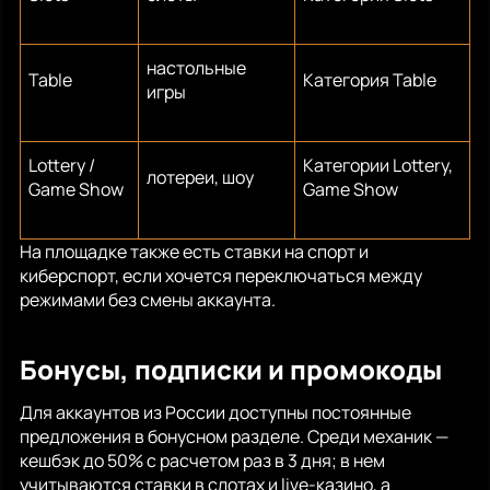
настольные
Table
Категория Table
игры
Lottery /
Категории Lottery,
лотереи, шоу
Game Show
Game Show
На площадке также есть ставки на спорт и
киберспорт, если хочется переключаться между
режимами без смены аккаунта.
Бонусы, подписки и промокоды
Для аккаунтов из России доступны постоянные
предложения в бонусном разделе. Среди механик —
кешбэк до 50% с расчетом раз в 3 дня; в нем
учитываются ставки в слотах и live-казино, а