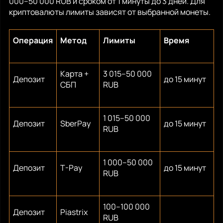
000–50 000 RUB и сроком от 1 минуты до 3 дней. Для
криптовалюты лимиты зависят от выбранной монеты.
Операция
Метод
Лимиты
Время
Карта +
3 015–50 000
Депозит
до 15 минут
СБП
RUB
1 015–50 000
Депозит
SberPay
до 15 минут
RUB
1 000–50 000
Депозит
T-Pay
до 15 минут
RUB
100–100 000
Депозит
Piastrix
RUB