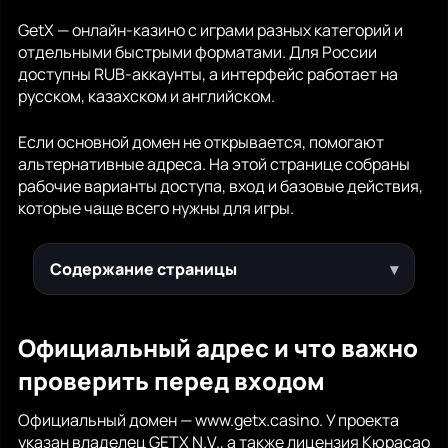
GetX — онлайн-казино с играми разных категорий и
отдельными быстрыми форматами. Для России
доступны RUB-аккаунты, а интерфейс работает на
русском, казахском и английском.
Если основной домен не открывается, помогают
альтернативные адреса. На этой странице собраны
рабочие варианты доступа, вход и базовые действия,
которые чаще всего нужны для игры.
Содержание страницы
Официальный адрес и что важно
проверить перед входом
Официальный домен — www.getx.casino. У проекта
указан владелец GETX N.V., а также лицензия Кюрасао