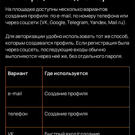
На площадке доступны несколько вариантов
создания профиля: по e-mail, по номеру телефона или
через соцсети (VK, Google, Telegram, Yandex, Mail.ru).
Для авторизации удобно использовать тот же способ,
которым создавался профиль. Если регистрация была
через соцсеть, последующие входы обычно
выполняются через неё же, без отдельного пароля.
Вариант
Где используется
e-mail
Создание профиля
телефон
Создание профиля
VK
Быстрый вход/создание