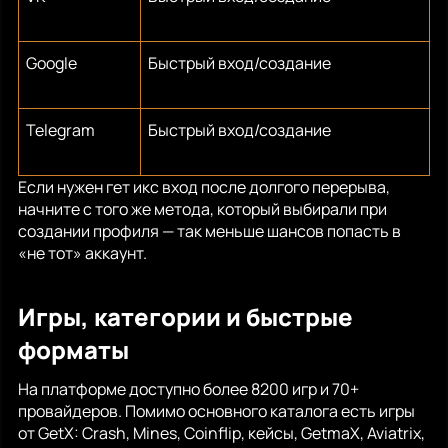
Google
Быстрый вход/создание
Telegram
Быстрый вход/создание
Если нужен гет икс вход после долгого перерыва,
начните с того же метода, который выбирали при
создании профиля — так меньше шансов попасть в
«не тот» аккаунт.
Игры, категории и быстрые
форматы
На платформе доступно более 8200 игр и 70+
провайдеров. Помимо основного каталога есть игры
от GetX: Crash, Mines, Coinflip, кейсы, GetmaX, Aviatrix,