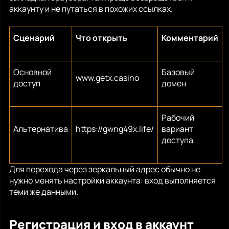
аккаунту и не путаться в похожих ссылках.
Сценарий
Что открыть
Комментарий
Основной
Базовый
www.getx.casino
доступ
домен
Рабочий
Альтернатива
https://gwng49x.life/
вариант
доступа
Для перехода через зеркальный адрес обычно не
нужно менять настройки аккаунта: вход выполняется
теми же данными.
Регистрация и вход в аккаунт