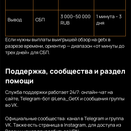
3 000–50 000
1 минута – 3
Вывод
СБП
RUB
дня
Если нужны выплаты выигрышей обзор на getx в
разрезе времени, ориентир — диапазон «от минуты до
трех дней» для СБП.
Поддержка, сообщества и раздел
помощи
Служба поддержки работает 24/7: онлайн-чат на
сайте, Telegram-бот @Lena_GetX и сообщения группы
во VK.
Официальные сообщества: канал в Telegram и группа
VK. Также есть страница в Instagram, для доступа из