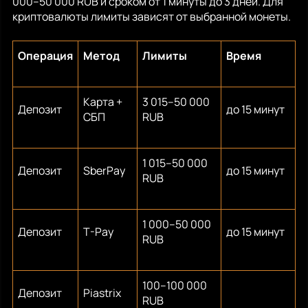
000–50 000 RUB и сроком от 1 минуты до 3 дней. Для
криптовалюты лимиты зависят от выбранной монеты.
Операция
Метод
Лимиты
Время
Карта +
3 015–50 000
Депозит
до 15 минут
СБП
RUB
1 015–50 000
Депозит
SberPay
до 15 минут
RUB
1 000–50 000
Депозит
T-Pay
до 15 минут
RUB
100–100 000
Депозит
Piastrix
RUB