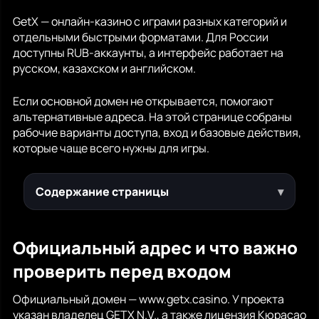
GetX — онлайн-казино с играми разных категорий и
отдельными быстрыми форматами. Для России
доступны RUB-аккаунты, а интерфейс работает на
русском, казахском и английском.
Если основной домен не открывается, помогают
альтернативные адреса. На этой странице собраны
рабочие варианты доступа, вход и базовые действия,
которые чаще всего нужны для игры.
Содержание страницы
Официальный адрес и что важно
проверить перед входом
Официальный домен — www.getx.casino. У проекта
указан владелец GETX N.V., а также лицензия Кюрасао