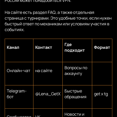
России может понадобиться VPN.
На сайте есть раздел FAQ, а также отдельная
страница с турнирами. Это удобные точки, если нужен
быстрый ответ по механикам или условиям участия в
событиях.
Где
Канал
Контакт
Формат
подходит
Вопросы по
Онлайн-чат
на сайте
аккаунту
Telegram-
Быстрые
@Lena_GetX
get x tg
бот
обращения
Новости и