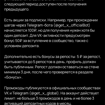
следующий период доступен после получения
предыдущего.
Есть акции за подписки. Например, при прохождении
шагов через Telegram-бота (@get_x_officialBot)
начисляется 100₽, но для получения нужен хотя бы
один депозит. Для VK-активности предусмотрен
бонус 50₽ за вступление в сообщество, также с
условием депозита.
Дополнительно есть бонусы за репосты: 5 ₽ за репост,
учитывается до 5 репостов в день, профиль должен
быть публичным. Репост должен оставаться на стене
минимум 3 дня, после чего проверяется в разделе
«Бонусы».
Промокоды публикуются в официальных сообществах
VK и Telegram (@get_x_global). На аккаунт действует
лимит: не больше 3 промокодов в день и не более 3
активаций депозитных кодов в месяц.