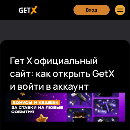
Главная
Get X официальный сайт
Вход
Гет Х официальный
сайт: как открыть GetX
и войти в аккаунт