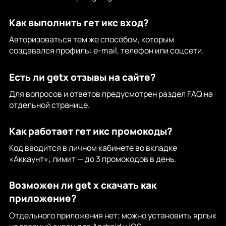
Как выполнить гет икс вход?
Авторизоваться тем же способом, которым
создавался профиль: e-mail, телефон или соцсети.
Есть ли getx отзывы на сайте?
Для вопросов и ответов предусмотрен раздел FAQ на
отдельной странице.
Как работает гет икс промокоды?
Код вводится в личном кабинете во вкладке
«Аккаунт»; лимит — до 3 промокодов в день.
Возможен ли get x скачать как
приложение?
Отдельного приложения нет; можно установить ярлык