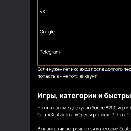
VK
Google
Telegram
Если нужен гет икс вход после долгого п
попасть в «не тот» аккаунт.
Игры, категории и быстр
На платформе доступно более 8200 игр и 7
GetmaX, Aviatrix, «Орел и решка», Plinko, Pen
В навигации встречаются категории Easter G