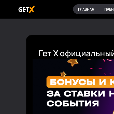
ГЛАВНАЯ
ПРЕ
Гет Х официальный 