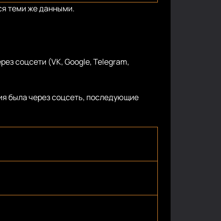
ся теми же данными.
ез соцсети (VK, Google, Telegram,
ция была через соцсеть, последующие