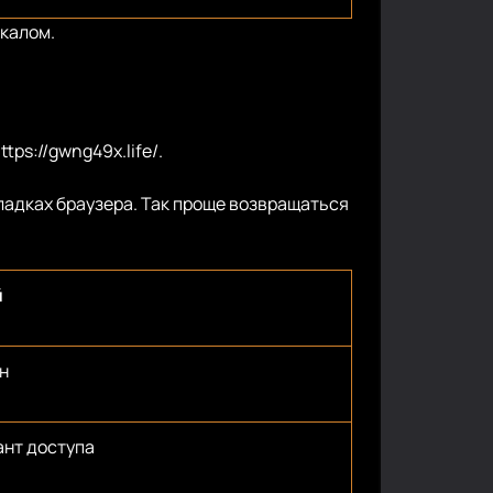
калом.
ps://gwng49x.life/.
ладках браузера. Так проще возвращаться
й
н
ант доступа