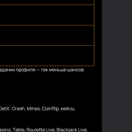
создании профиля — так меньше шансов
X: Crash, Mines, Coinflip, кейсы,
o, Table, Roulette Live, Blackjack Live,