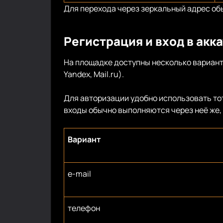
Для перехода через зеркальный адрес об
Регистрация и вход в акк
На площадке доступны несколько вариантов
Yandex, Mail.ru).
Для авторизации удобно использовать то
входы обычно выполняются через неё же, 
Вариант
e-mail
телефон