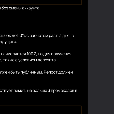
 без смены аккаунта.
бэк до 50% с расчетом раз в 3 дня; в
дыдущего.
) начисляется 100₽, но для получения
, также с условием депозита.
должен быть публичным. Репост должен
ствует лимит: не больше 3 промокодов в