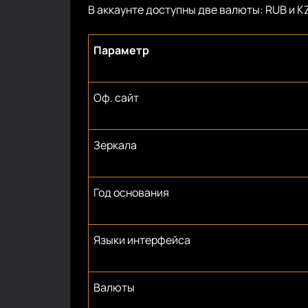
В аккаунте доступны две валюты: RUB и K
Параметр
Оф. сайт
Зеркала
Год основания
Языки интерфейса
Валюты