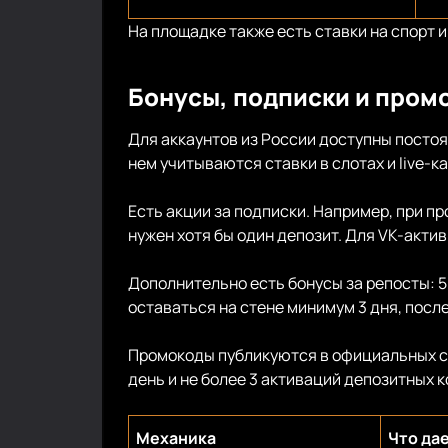
На площадке также есть ставки на спорт 
Бонусы, подписки и пром
Для аккаунтов из России доступны постоя
нем учитываются ставки в слотах и live-
Есть акции за подписки. Например, при п
нужен хотя бы один депозит. Для VK-акти
Дополнительно есть бонусы за репосты: 5
оставаться на стене минимум 3 дня, посл
Промокоды публикуются в официальных соо
день и не более 3 активаций депозитных к
Механика
Что да