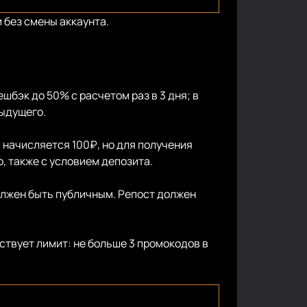
 без смены аккаунта.
бэк до 50% с расчетом раз в 3 дня; в
дыдущего.
) начисляется 100₽, но для получения
, также с условием депозита.
должен быть публичным. Репост должен
ствует лимит: не больше 3 промокодов в