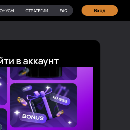
Вход
ОНУСЫ
СТРАТЕГИИ
FAQ
йти в аккаунт