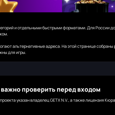
атегорий и отдельными быстрыми форматами. Для России д
ком.
огают альтернативные адреса. На этой странице собраны 
жны для игры.
 важно проверить перед входом
 проекта указан владелец GETX N.V., а также лицензия 