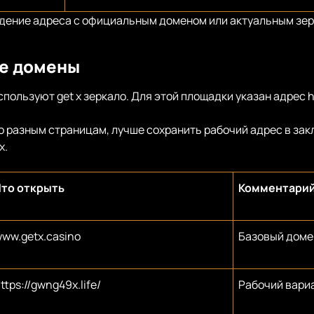
адение адреса с официальным доменом или актуальным зер
ые домены
пользуют get x зеркало. Для этой площадки указан адрес htt
о разным страницам, лучше сохранить рабочий адрес в зак
х.
Что открыть
Комментари
ww.getx.casino
Базовый доме
ttps://gwng49x.life/
Рабочий вари