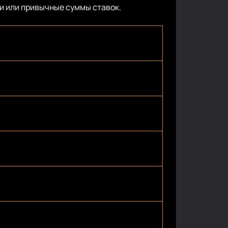
жи или привычные суммы ставок.