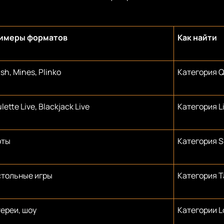
имеры форматов
Как найти
sh, Mines, Plinko
Категория 
lette Live, Blackjack Live
Категория L
оты
Категория S
стольные игры
Категория T
ереи, шоу
Категории L