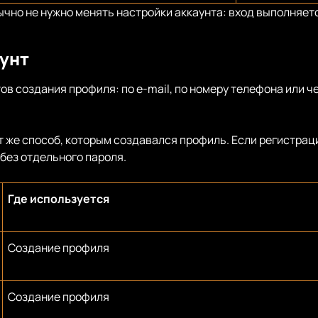
ычно не нужно менять настройки аккаунта: вход выполняет
аунт
 создания профиля: по e-mail, по номеру телефона или чер
т же способ, которым создавался профиль. Если регистра
без отдельного пароля.
Где используется
Создание профиля
Создание профиля