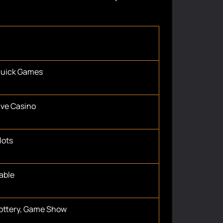
Quick Games
ive Casino
lots
able
ottery, Game Show