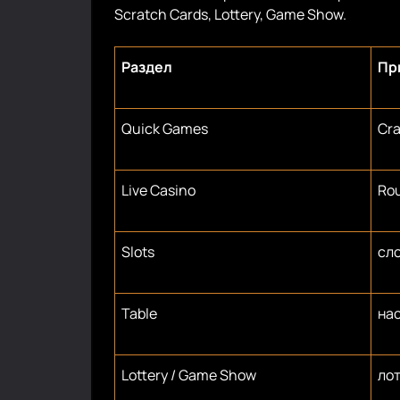
Scratch Cards, Lottery, Game Show.
Раздел
Пр
Quick Games
Cra
Live Casino
Rou
Slots
сл
Table
на
Lottery / Game Show
лот