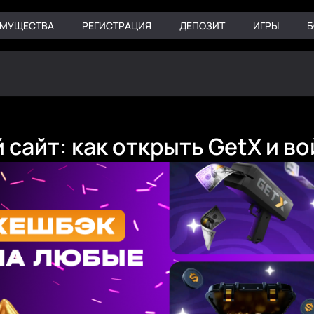
Главная
Get X официальный сайт
ИМУЩЕСТВА
РЕГИСТРАЦИЯ
ДЕПОЗИТ
ИГРЫ
Б
сайт: как открыть GetX и во