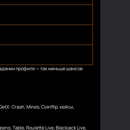
создании профиля — так меньше шансов
X: Crash, Mines, Coinflip, кейсы,
o, Table, Roulette Live, Blackjack Live,