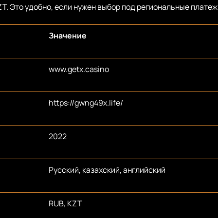
ZT. Это удобно, если нужен выбор под региональные плате
Значение
www.getx.casino
https://gwng49x.life/
2022
Русский, казахский, английский
RUB, KZT