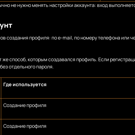
ычно не нужно менять настройки аккаунта: вход выполняет
аунт
 создания профиля: по e-mail, по номеру телефона или чер
т же способ, которым создавался профиль. Если регистра
без отдельного пароля.
Где используется
Создание профиля
Создание профиля