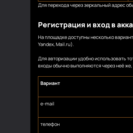
Для перехода через зеркальный адрес об
Регистрация и вход в акк
На площадке доступны несколько вариантов
Yandex, Mail.ru).
Для авторизации удобно использовать то
входы обычно выполняются через неё же, 
Вариант
e-mail
телефон