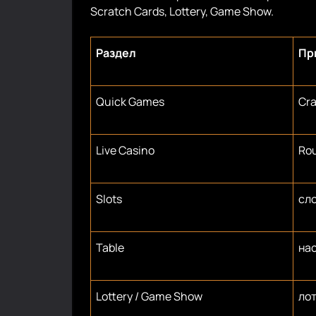
Scratch Cards, Lottery, Game Show.
Раздел
Пр
Quick Games
Cra
Live Casino
Rou
Slots
сл
Table
на
Lottery / Game Show
лот