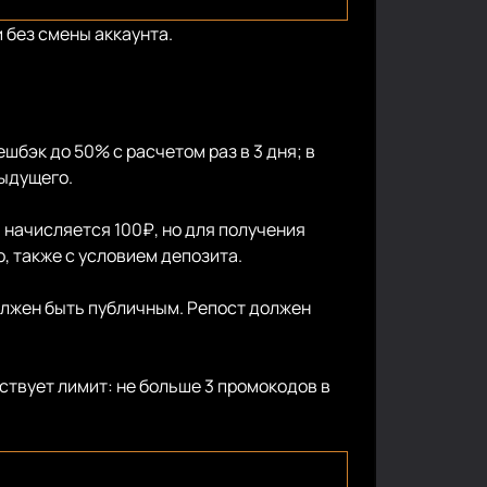
 без смены аккаунта.
бэк до 50% с расчетом раз в 3 дня; в
дыдущего.
) начисляется 100₽, но для получения
, также с условием депозита.
должен быть публичным. Репост должен
ствует лимит: не больше 3 промокодов в