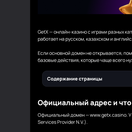
GetX — онлайн-казино с играми разных к
работает на русском, казахском и английс
Если основной домен не открывается, пом
базовые действия, которые чаще всего ну
Содержание страницы
Официальный адрес и что
Официальный домен — www.getx.casino. У
Services Provider N.V.).