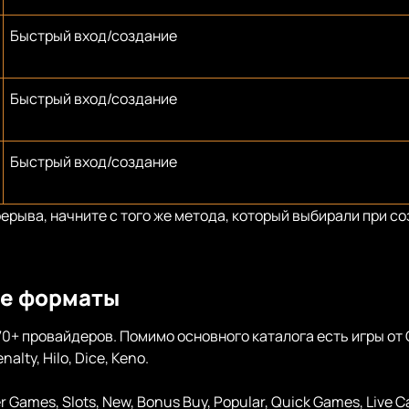
Быстрый вход/создание
Быстрый вход/создание
Быстрый вход/создание
ерерыва, начните с того же метода, который выбирали при 
ые форматы
0+ провайдеров. Помимо основного каталога есть игры от Get
alty, Hilo, Dice, Keno.
ames, Slots, New, Bonus Buy, Popular, Quick Games, Live Casin