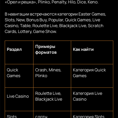
«Орел и решка», Plinko, Penalty, Hilo, Dice, Keno.
В навигации встречаются категории Easter Games,
Slots, New, Bonus Buy, Popular, Quick Games, Live
Casino, Table, Roulette Live, Blackjack Live, Scratch
Cards, Lottery, Game Show.
Примеры
Раздел
Как найти
форматов
Quick
Crash, Mines,
Категория Quick
Games
Plinko
Games
Roulette Live,
Категория Live
Live Casino
Blackjack Live
Casino
Slots
слоты
Категория Slots