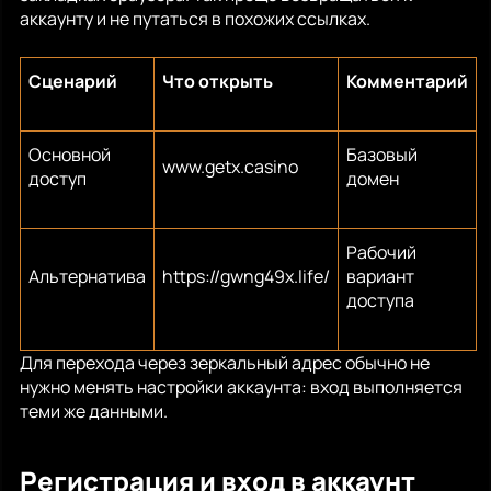
аккаунту и не путаться в похожих ссылках.
Сценарий
Что открыть
Комментарий
Основной
Базовый
www.getx.casino
доступ
домен
Рабочий
Альтернатива
https://gwng49x.life/
вариант
доступа
Для перехода через зеркальный адрес обычно не
нужно менять настройки аккаунта: вход выполняется
теми же данными.
Регистрация и вход в аккаунт