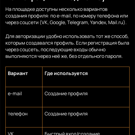
На площадке доступны несколько вариантов
создания профиля: по e-mail, по номеру телефона или
через соцсети (VK, Google, Telegram, Yandex, Mail.ru).
Для авторизации удобно использовать тот же способ,
которым создавался профиль. Если регистрация была
через соцсеть, последующие входы обычно
выполняются через неё же, без отдельного пароля.
Вариант
Где используется
e-mail
Создание профиля
телефон
Создание профиля
VK
Быстрый вход/создание