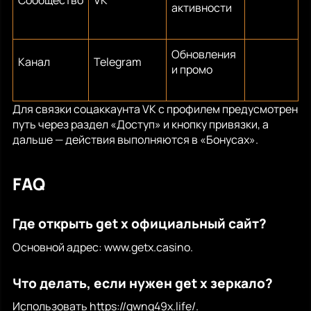
Сообщество
VK
активности
Обновления
Канал
Telegram
и промо
Для связки соцаккаунта VK с профилем предусмотрен
путь через раздел «Доступ» и кнопку привязки, а
дальше — действия выполняются в «Бонусах».
FAQ
Где открыть get x официальный сайт?
Основной адрес: www.getx.casino.
Что делать, если нужен get x зеркало?
Использовать https://gwng49x.life/.