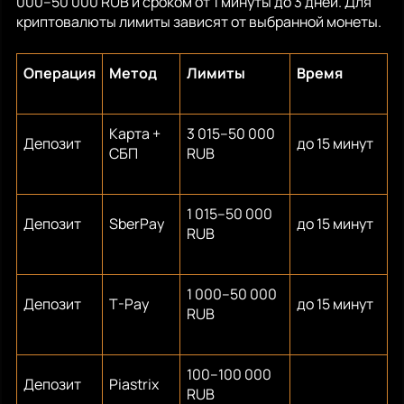
000–50 000 RUB и сроком от 1 минуты до 3 дней. Для
криптовалюты лимиты зависят от выбранной монеты.
Операция
Метод
Лимиты
Время
Карта +
3 015–50 000
Депозит
до 15 минут
СБП
RUB
1 015–50 000
Депозит
SberPay
до 15 минут
RUB
1 000–50 000
Депозит
T-Pay
до 15 минут
RUB
100–100 000
Депозит
Piastrix
RUB