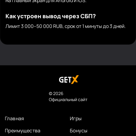
на главный экран для Android и iOS.
Как устроен вывод через СБП?
Лимит 3 000–50 000 RUB, срок от 1 минуты до 3 дней.
© 2026
Официальный сайт
Главная
Игры
Преимущества
Бонусы