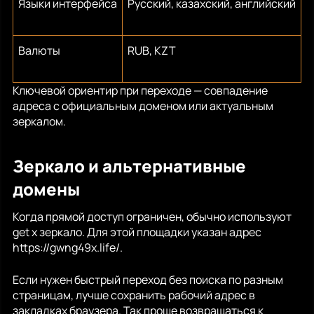
Языки интерфейса
Русский, казахский, английский
Валюты
RUB, KZT
Ключевой ориентир при переходе — совпадение
адреса с официальным доменом или актуальным
зеркалом.
Зеркало и альтернативные
домены
Когда прямой доступ ограничен, обычно используют
get x зеркало. Для этой площадки указан адрес
https://gwng49x.life/.
Если нужен быстрый переход без поиска по разным
страницам, лучше сохранить рабочий адрес в
закладках браузера. Так проще возвращаться к