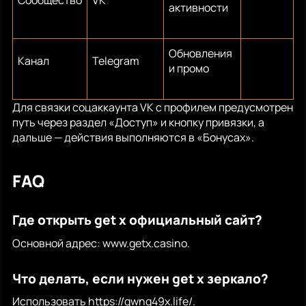
Сообщество
VK
активности
Обновления
Канал
Telegram
и промо
Для связки соцаккаунта VK с профилем предусмотрен
путь через раздел «Доступ» и кнопку привязки, а
дальше — действия выполняются в «Бонусах».
FAQ
Где открыть get x официальный сайт?
Основной адрес: www.getx.casino.
Что делать, если нужен get x зеркало?
Использовать https://gwng49x.life/.