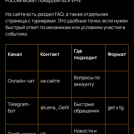
России может понадобиться VPN.
На сайте есть раздел FAQ, а также отдельная
страница с турнирами. Это удобные точки, если нужен
быстрый ответ по механикам или условиям участия в
событиях.
Где
Канал
Контакт
Формат
подходит
Вопросы по
Онлайн-чат
на сайте
аккаунту
Telegram-
Быстрые
@Lena_GetX
get x tg
бот
обращения
Новости и