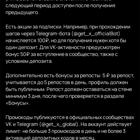
следующий период доступен после получения
предыдущего.
Есть акции за подписки. Например, при прохождении
шагов через Telegram-бота (@get_x_officialBot)
начисляется 100₽, но для получения нужен хотя бы
один депозит. Для VK-активности предусмотрен
бонус 50₽ за вступление в сообщество, также с
условием депозита.
Дополнительно есть бонусы за репосты: 5 ₽ за репост,
учитывается до 5 репостов в день, профиль должен
быть публичным. Репост должен оставаться на стене
минимум 3 дня, после чего проверяется в разделе
«Бонусы».
Промокоды публикуются в официальных сообществах
VK и Telegram (@get_x_global). На аккаунт действует
лимит: не больше 3 промокодов в день и не более 3
активаций депозитных кодов в месяц.