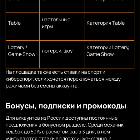
настольные
Table
Категория Table
игры
Lottery /
Категории Lottery,
лотереи, шоу
Game Show
Game Show
На площадке также есть ставки на спорт и
киберспорт, если хочется переключаться между
режимами без смены аккаунта.
Бонусы, подписки и промокоды
Для аккаунтов из России доступны постоянные
предложения в бонусном разделе. Среди механик —
кешбэк до 50% с расчетом раз в 3 дня; в нем
учитываются ставки в слотах и live-казино, а