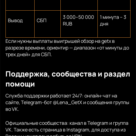
3 000–50 000
1 минута – 3
Вывод
СБП
RUB
дня
Если нужны выплаты выигрышей обзор на getx в
разрезе времени, ориентир — диапазон «от минуты до
трех дней» для СБП.
Поддержка, сообщества и раздел
помощи
Служба поддержки работает 24/7: онлайн-чат на
сайте, Telegram-бот @Lena_GetX и сообщения группы
во VK.
Официальные сообщества: канал в Telegram и группа
VK. Также есть страница в Instagram, для доступа из