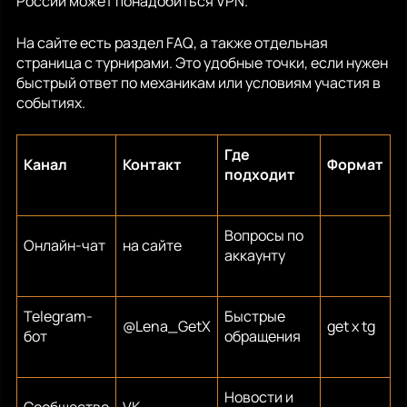
России может понадобиться VPN.
На сайте есть раздел FAQ, а также отдельная
страница с турнирами. Это удобные точки, если нужен
быстрый ответ по механикам или условиям участия в
событиях.
Где
Канал
Контакт
Формат
подходит
Вопросы по
Онлайн-чат
на сайте
аккаунту
Telegram-
Быстрые
@Lena_GetX
get x tg
бот
обращения
Новости и