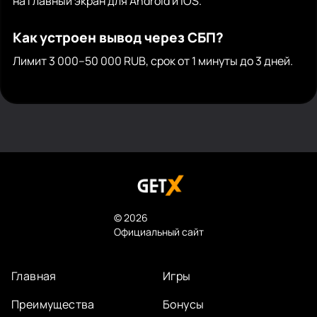
на главный экран для Android и iOS.
Как устроен вывод через СБП?
Лимит 3 000–50 000 RUB, срок от 1 минуты до 3 дней.
© 2026
Официальный сайт
Главная
Игры
Преимущества
Бонусы