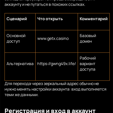
аккаунту и не путаться в похожих ссылках.
Сценарий
Что открыть
Комментарий
Основной
Базовый
www.getx.casino
доступ
домен
Рабочий
Альтернатива
https://gwng49x.life/
вариант
доступа
Для перехода через зеркальный адрес обычно не
нужно менять настройки аккаунта: вход выполняется
теми же данными.
Регистрация и вход в аккаунт