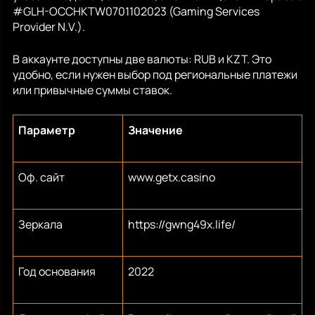
#GLH-OCCHKTW0701102023 (Gaming Services
Provider N.V.).
В аккаунте доступны две валюты: RUB и KZT. Это
удобно, если нужен выбор под региональные платежи
или привычные суммы ставок.
Параметр
Значение
Оф. сайт
www.getx.casino
Зеркала
https://gwng49x.life/
Год основания
2022