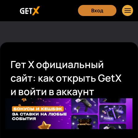
Главная
Get X официальный сайт
Вход
Гет Х официальный
сайт: как открыть GetX
и войти в аккаунт