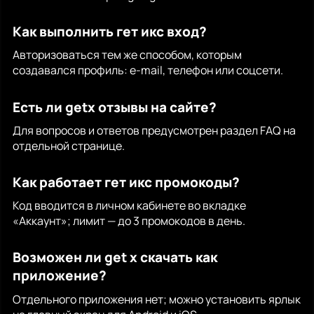
Как выполнить гет икс вход?
Авторизоваться тем же способом, которым
создавался профиль: e-mail, телефон или соцсети.
Есть ли getx отзывы на сайте?
Для вопросов и ответов предусмотрен раздел FAQ на
отдельной странице.
Как работает гет икс промокоды?
Код вводится в личном кабинете во вкладке
«Аккаунт»; лимит — до 3 промокодов в день.
Возможен ли get x скачать как
приложение?
Отдельного приложения нет; можно установить ярлык