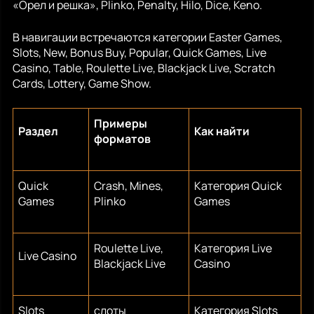
«Орел и решка», Plinko, Penalty, Hilo, Dice, Keno.
В навигации встречаются категории Easter Games,
Slots, New, Bonus Buy, Popular, Quick Games, Live
Casino, Table, Roulette Live, Blackjack Live, Scratch
Cards, Lottery, Game Show.
Примеры
Раздел
Как найти
форматов
Quick
Crash, Mines,
Категория Quick
Games
Plinko
Games
Roulette Live,
Категория Live
Live Casino
Blackjack Live
Casino
Slots
слоты
Категория Slots