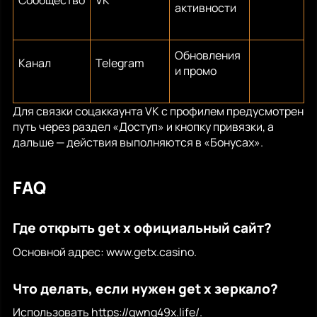
Сообщество
VK
активности
Обновления
Канал
Telegram
и промо
Для связки соцаккаунта VK с профилем предусмотрен
путь через раздел «Доступ» и кнопку привязки, а
дальше — действия выполняются в «Бонусах».
FAQ
Где открыть get x официальный сайт?
Основной адрес: www.getx.casino.
Что делать, если нужен get x зеркало?
Использовать https://gwng49x.life/.