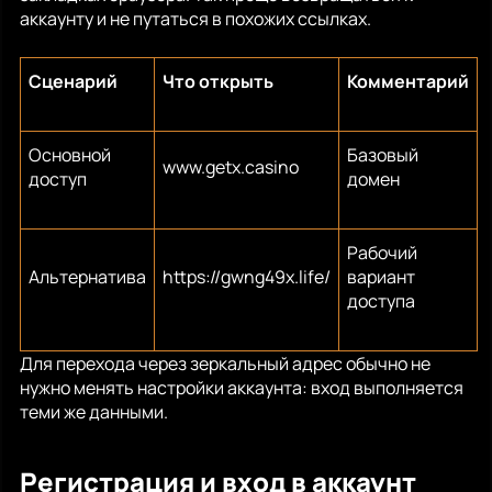
аккаунту и не путаться в похожих ссылках.
Сценарий
Что открыть
Комментарий
Основной
Базовый
www.getx.casino
доступ
домен
Рабочий
Альтернатива
https://gwng49x.life/
вариант
доступа
Для перехода через зеркальный адрес обычно не
нужно менять настройки аккаунта: вход выполняется
теми же данными.
Регистрация и вход в аккаунт