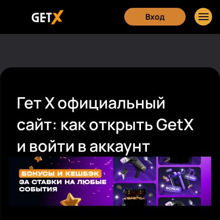
Главная
Get X официальный сайт
Вход
Гет Х официальный
сайт: как открыть GetX
и войти в аккаунт