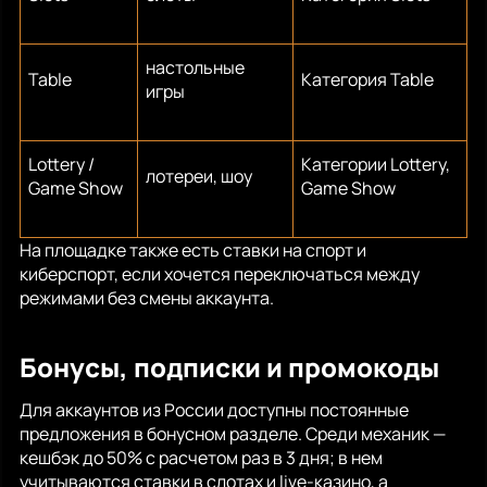
настольные
Table
Категория Table
игры
Lottery /
Категории Lottery,
лотереи, шоу
Game Show
Game Show
На площадке также есть ставки на спорт и
киберспорт, если хочется переключаться между
режимами без смены аккаунта.
Бонусы, подписки и промокоды
Для аккаунтов из России доступны постоянные
предложения в бонусном разделе. Среди механик —
кешбэк до 50% с расчетом раз в 3 дня; в нем
учитываются ставки в слотах и live-казино, а