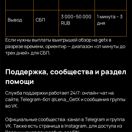
3 000–50 000
1 минута – 3
Вывод
СБП
RUB
дня
Если нужны выплаты выигрышей обзор на getx в
разрезе времени, ориентир — диапазон «от минуты до
трех дней» для СБП.
Поддержка, сообщества и раздел
помощи
Служба поддержки работает 24/7: онлайн-чат на
сайте, Telegram-бот @Lena_GetX и сообщения группы
во VK.
Официальные сообщества: канал в Telegram и группа
VK. Также есть страница в Instagram, для доступа из