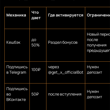
Что
Механика
Где активируется
Ограничен
дает
Новый пери
до
после
Кешбэк
Раздел бонусов
50%
получения
предыдущег
Подпишись
через
Нужен
100₽
в Telegram
@get_x_officialBot
депозит
Подпишись
Нужен
во
50₽
после вступления
депозит
ВКонтакте