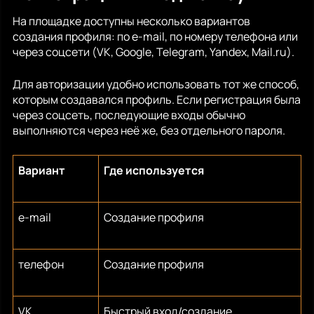
На площадке доступны несколько вариантов
создания профиля: по e-mail, по номеру телефона или
через соцсети (VK, Google, Telegram, Yandex, Mail.ru).
Для авторизации удобно использовать тот же способ,
которым создавался профиль. Если регистрация была
через соцсеть, последующие входы обычно
выполняются через неё же, без отдельного пароля.
Вариант
Где используется
e-mail
Создание профиля
телефон
Создание профиля
VK
Быстрый вход/создание