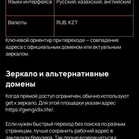
Языки интерфейса
Русский, казахский, английский
Валюты
RUB, KZT
Ключевой ориентир при переходе — совпадение
адреса с официальным доменом или актуальным
зеркалом.
Зеркало и альтернативные
домены
Когда прямой доступ ограничен, обычно используют
get x зеркало. Для этой площадки указан адрес
https://gwng49x.life/.
Если нужен быстрый переход без поиска по разным
страницам, лучше сохранить рабочий адрес в
закладках браузера. Так проще возвращаться к