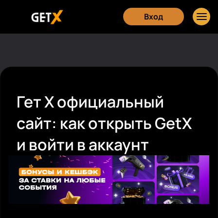
Главная
Get X официальный сайт
Вход
Гет Х официальный
сайт: как открыть GetX
и войти в аккаунт