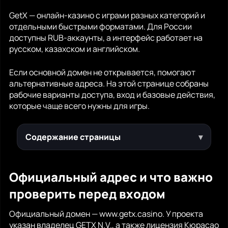
GetX — онлайн-казино с играми разных категорий и
отдельными быстрыми форматами. Для России
доступны RUB-аккаунты, а интерфейс работает на
русском, казахском и английском.
Если основной домен не открывается, помогают
альтернативные адреса. На этой странице собраны
рабочие варианты доступа, вход и базовые действия,
которые чаще всего нужны для игры.
Содержание страницы
Официальный адрес и что важно
проверить перед входом
Официальный домен — www.getx.casino. У проекта
указан владелец GETX N.V., а также лицензия Кюрасао