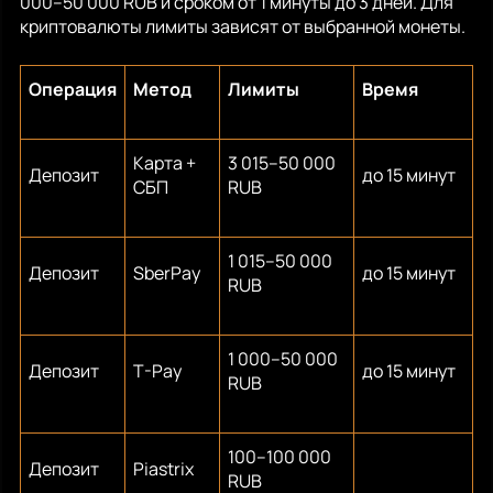
000–50 000 RUB и сроком от 1 минуты до 3 дней. Для
криптовалюты лимиты зависят от выбранной монеты.
Операция
Метод
Лимиты
Время
Карта +
3 015–50 000
Депозит
до 15 минут
СБП
RUB
1 015–50 000
Депозит
SberPay
до 15 минут
RUB
1 000–50 000
Депозит
T-Pay
до 15 минут
RUB
100–100 000
Депозит
Piastrix
RUB