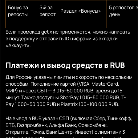
Бонус за
5 ₽ за
5 репостов 
Раздел «Бонусы»
репосты
репост
день
Если промокод get x не применяется, можно написать
в поддержку и отправить ID цифрами из вкладки
«Аккаунт».
Платежи и вывод средств в RUB
Для России указаны лимиты и скорость по нескольким
способам. Пополнение картой (VISA, MasterCard,
МИР) и через СБП — 3 015–50 000 RUB, время до 15
минут. Также доступны SberPay 1 015–50 000 RUB, T-
Pay 1 000–50 000 RUB и Piastrix 100–100 000 RUB.
На вывод в RUB указан СБП (включая Сбер, Тинькофф,
ВТБ, Газпромбанк, Альфа Банк, Совкомбанк,
Открытие, Точка, Банк Центр-Инвест) с лимитами 3