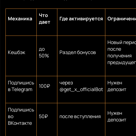
Что
Механика
Где активируется
Ограничен
дает
Новый пери
до
после
Кешбэк
Раздел бонусов
50%
получения
предыдущег
Подпишись
через
Нужен
100₽
в Telegram
@get_x_officialBot
депозит
Подпишись
Нужен
во
50₽
после вступления
депозит
ВКонтакте