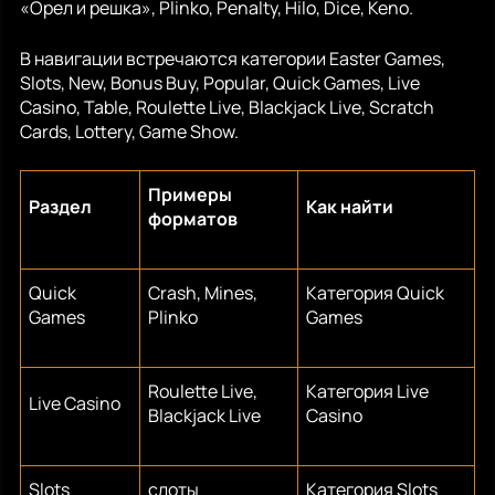
«Орел и решка», Plinko, Penalty, Hilo, Dice, Keno.
В навигации встречаются категории Easter Games,
Slots, New, Bonus Buy, Popular, Quick Games, Live
Casino, Table, Roulette Live, Blackjack Live, Scratch
Cards, Lottery, Game Show.
Примеры
Раздел
Как найти
форматов
Quick
Crash, Mines,
Категория Quick
Games
Plinko
Games
Roulette Live,
Категория Live
Live Casino
Blackjack Live
Casino
Slots
слоты
Категория Slots