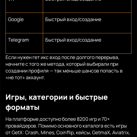
Google
Быстрый вход/создание
Telegram
Быстрый вход/создание
Если нужен гет икс вход после долгого перерыва,
начните с того же метода, который выбирали при
создании профиля — так меньше шансов попасть в
«не тот» аккаунт.
Игры, категории и быстрые
форматы
На платформе доступно более 8200 игр и 70+
провайдеров. Помимо основного каталога есть игры
от GetX: Crash, Mines, Coinflip, кейсы, GetmaX, Aviatrix,