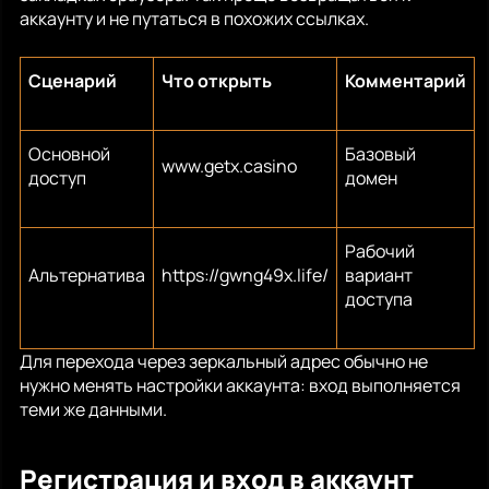
аккаунту и не путаться в похожих ссылках.
Сценарий
Что открыть
Комментарий
Основной
Базовый
www.getx.casino
доступ
домен
Рабочий
Альтернатива
https://gwng49x.life/
вариант
доступа
Для перехода через зеркальный адрес обычно не
нужно менять настройки аккаунта: вход выполняется
теми же данными.
Регистрация и вход в аккаунт