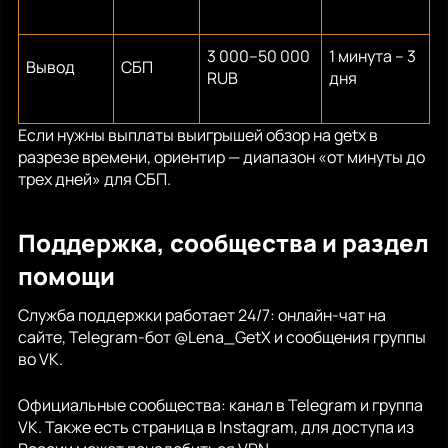
3 000–50 000
1 минута – 3
Вывод
СБП
RUB
дня
Если нужны выплаты выигрышей обзор на getx в
разрезе времени, ориентир — диапазон «от минуты до
трех дней» для СБП.
Поддержка, сообщества и раздел
помощи
Служба поддержки работает 24/7: онлайн-чат на
сайте, Telegram-бот @Lena_GetX и сообщения группы
во VK.
Официальные сообщества: канал в Telegram и группа
VK. Также есть страница в Instagram, для доступа из