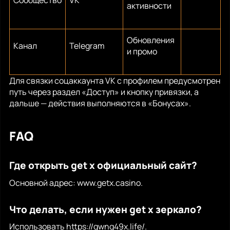
Сообщество
VK
активности
Обновления
Канал
Telegram
и промо
Для связки соцаккаунта VK с профилем предусмотрен
путь через раздел «Доступ» и кнопку привязки, а
дальше — действия выполняются в «Бонусах».
FAQ
Где открыть get x официальный сайт?
Основной адрес: www.getx.casino.
Что делать, если нужен get x зеркало?
Использовать https://gwng49x.life/.