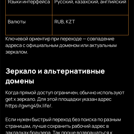
Языки интерфейса
Русский, казахский, английский
Валюты
RUB, KZT
Ключевой ориентир при переходе — совпадение
адреса с официальным доменом или актуальным
зеркалом.
Зеркало и альтернативные
домены
Когда прямой доступ ограничен, обычно используют
get x зеркало. Для этой площадки указан адрес
https://gwng49x.life/.
Если нужен быстрый переход без поиска по разным
страницам, лучше сохранить рабочий адрес в
закладках браузера. Так проще возвращаться к