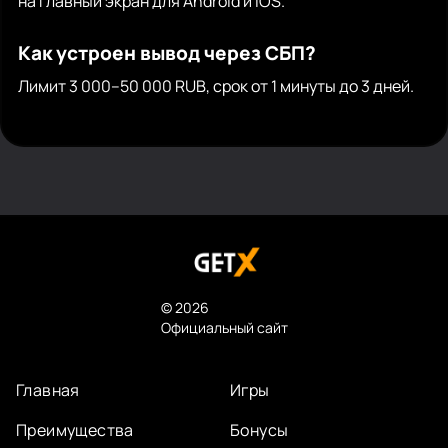
на главный экран для Android и iOS.
Как устроен вывод через СБП?
Лимит 3 000–50 000 RUB, срок от 1 минуты до 3 дней.
© 2026
Официальный сайт
Главная
Игры
Преимущества
Бонусы