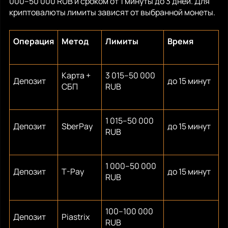
000–50 000 RUB и сроком от 1 минуты до 3 дней. Для
криптовалюты лимиты зависят от выбранной монеты.
Операция
Метод
Лимиты
Время
Карта +
3 015–50 000
Депозит
до 15 минут
СБП
RUB
1 015–50 000
Депозит
SberPay
до 15 минут
RUB
1 000–50 000
Депозит
T-Pay
до 15 минут
RUB
100–100 000
Депозит
Piastrix
RUB