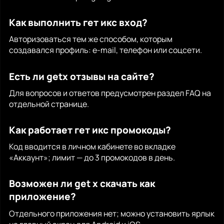
Как выполнить гет икс вход?
Авторизоваться тем же способом, которым
создавался профиль: e-mail, телефон или соцсети.
Есть ли getx отзывы на сайте?
Для вопросов и ответов предусмотрен раздел FAQ на
отдельной странице.
Как работает гет икс промокоды?
Код вводится в личном кабинете во вкладке
«Аккаунт»; лимит — до 3 промокодов в день.
Возможен ли get x скачать как
приложение?
Отдельного приложения нет; можно установить ярлык