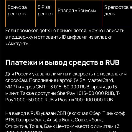
Бонус за
5 ₽ за
5 репостов 
Раздел «Бонусы»
репосты
репост
день
Если промокод get x не применяется, можно написать
в поддержку и отправить ID цифрами из вкладки
«Аккаунт».
Платежи и вывод средств в RUB
Для России указаны лимиты и скорость по нескольким
способам. Пополнение картой (VISA, MasterCard,
МИР) и через СБП — 3 015–50 000 RUB, время до 15
минут. Также доступны SberPay 1 015–50 000 RUB, T-
Pay 1 000–50 000 RUB и Piastrix 100–100 000 RUB.
На вывод в RUB указан СБП (включая Сбер, Тинькофф,
ВТБ, Газпромбанк, Альфа Банк, Совкомбанк,
Открытие, Точка, Банк Центр-Инвест) с лимитами 3