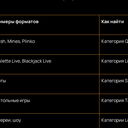
имеры форматов
Как найти
sh, Mines, Plinko
Категория 
lette Live, Blackjack Live
Категория L
оты
Категория S
стольные игры
Категория T
ереи, шоу
Категории L