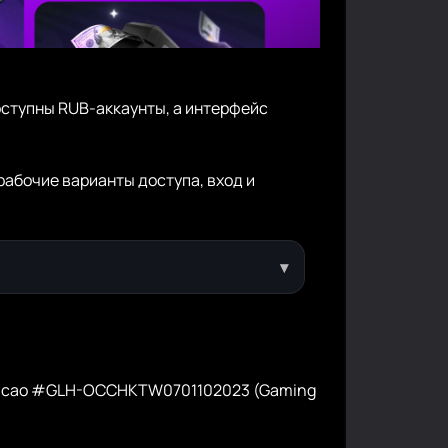
оступны RUB-аккаунты, а интерфейс
рабочие варианты доступа, вход и
Кюрасао #GLH-OCCHKTW0701102023 (Gaming