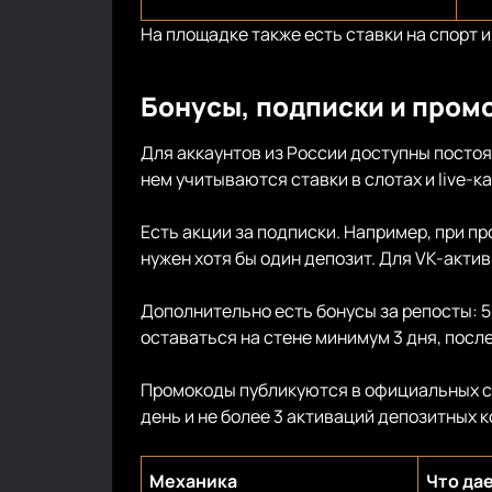
На площадке также есть ставки на спорт 
Бонусы, подписки и пром
Для аккаунтов из России доступны постоя
нем учитываются ставки в слотах и live-
Есть акции за подписки. Например, при п
нужен хотя бы один депозит. Для VK-акти
Дополнительно есть бонусы за репосты: 5
оставаться на стене минимум 3 дня, посл
Промокоды публикуются в официальных соо
день и не более 3 активаций депозитных к
Механика
Что да