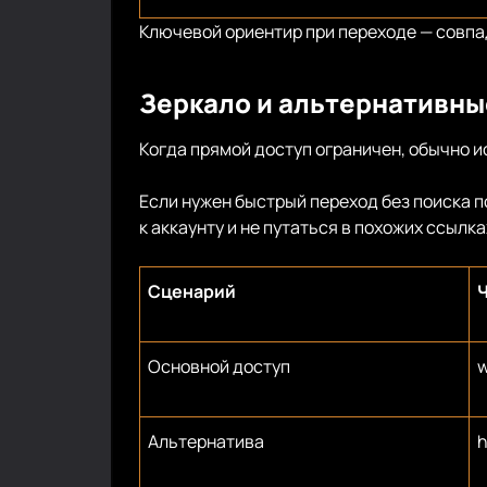
Ключевой ориентир при переходе — совп
Зеркало и альтернативн
Когда прямой доступ ограничен, обычно ис
Если нужен быстрый переход без поиска п
к аккаунту и не путаться в похожих ссылка
Сценарий
Основной доступ
w
Альтернатива
h