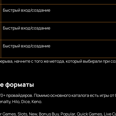
Быстрый вход/создание
Быстрый вход/создание
Быстрый вход/создание
ерерыва, начните с того же метода, который выбирали при 
ые форматы
0+ провайдеров. Помимо основного каталога есть игры от Get
alty, Hilo, Dice, Keno.
ames, Slots, New, Bonus Buy, Popular, Quick Games, Live Casin