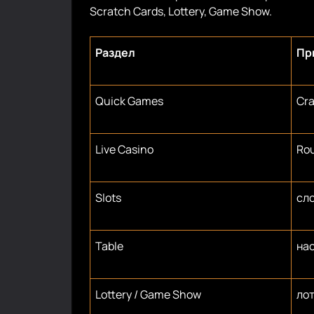
Scratch Cards, Lottery, Game Show.
Раздел
Пр
Quick Games
Cra
Live Casino
Rou
Slots
сл
Table
на
Lottery / Game Show
лот