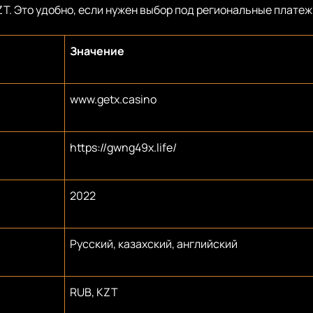
ZT. Это удобно, если нужен выбор под региональные плате
Значение
www.getx.casino
https://gwng49x.life/
2022
Русский, казахский, английский
RUB, KZT