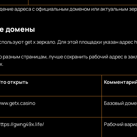
адение адреса с официальным доменом или актуальным зер
ые домены
пользуют get x зеркало. Для этой площадки указан адрес htt
о разным страницам, лучше сохранить рабочий адрес в зак
х.
Что открыть
Комментари
ww.getx.casino
Базовый доме
ttps://gwng49x.life/
Рабочий вари