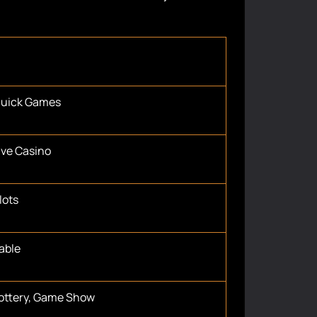
Quick Games
ive Casino
lots
able
ottery, Game Show