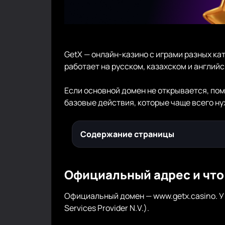
GetX — онлайн-казино с играми разных к
работает на русском, казахском и английс
Если основной домен не открывается, пом
базовые действия, которые чаще всего ну
Содержание страницы
Официальный адрес и что
Официальный домен — www.getx.casino. У
Services Provider N.V.).