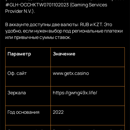
#GLH-OCCHKTW0701102023 (Gaming Services
Provider N.V.).
В аккаунте доступны две валюты: RUB и KZT. Это
удобно, если нужен выбор под региональные платежи
или привычные суммы ставок.
Параметр
Значение
Оф. сайт
www.getx.casino
Зеркала
https://gwng49x.life/
Год основания
2022