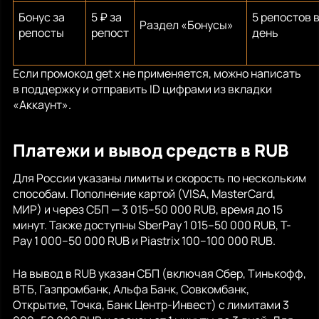
Бонус за
5 ₽ за
5 репостов 
Раздел «Бонусы»
репосты
репост
день
Если промокод get x не применяется, можно написать
в поддержку и отправить ID цифрами из вкладки
«Аккаунт».
Платежи и вывод средств в RUB
Для России указаны лимиты и скорость по нескольким
способам. Пополнение картой (VISA, MasterCard,
МИР) и через СБП — 3 015–50 000 RUB, время до 15
минут. Также доступны SberPay 1 015–50 000 RUB, T-
Pay 1 000–50 000 RUB и Piastrix 100–100 000 RUB.
На вывод в RUB указан СБП (включая Сбер, Тинькофф,
ВТБ, Газпромбанк, Альфа Банк, Совкомбанк,
Открытие, Точка, Банк Центр-Инвест) с лимитами 3