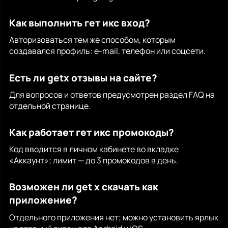
Как выполнить гет икс вход?
Авторизоваться тем же способом, которым
создавался профиль: e-mail, телефон или соцсети.
Есть ли getx отзывы на сайте?
Для вопросов и ответов предусмотрен раздел FAQ на
отдельной странице.
Как работает гет икс промокоды?
Код вводится в личном кабинете во вкладке
«Аккаунт»; лимит — до 3 промокодов в день.
Возможен ли get x скачать как
приложение?
Отдельного приложения нет; можно установить ярлык