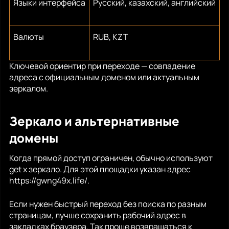
Языки интерфейса
Русский, казахский, английский
Валюты
RUB, KZT
Ключевой ориентир при переходе — совпадение
адреса с официальным доменом или актуальным
зеркалом.
Зеркало и альтернативные
домены
Когда прямой доступ ограничен, обычно используют
get x зеркало. Для этой площадки указан адрес
https://gwng49x.life/.
Если нужен быстрый переход без поиска по разным
страницам, лучше сохранить рабочий адрес в
закладках браузера. Так проще возвращаться к