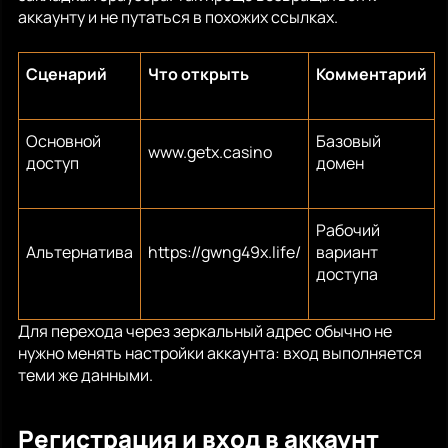
аккаунту и не путаться в похожих ссылках.
Сценарий
Что открыть
Комментарий
Основной
Базовый
www.getx.casino
доступ
домен
Рабочий
Альтернатива
https://gwng49x.life/
вариант
доступа
Для перехода через зеркальный адрес обычно не
нужно менять настройки аккаунта: вход выполняется
теми же данными.
Регистрация и вход в аккаунт