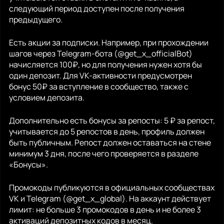
следующий период доступен после получения
предыдущего.
Есть акции за подписки. Например, при прохождении
шагов через Telegram-бота (@get_x_officialBot)
начисляется 100₽, но для получения нужен хотя бы
один депозит. Для VK-активности предусмотрен
бонус 50₽ за вступление в сообщество, также с
условием депозита.
Дополнительно есть бонусы за репосты: 5 ₽ за репост,
учитывается до 5 репостов в день, профиль должен
быть публичным. Репост должен оставаться на стене
минимум 3 дня, после чего проверяется в разделе
«Бонусы».
Промокоды публикуются в официальных сообществах
VK и Telegram (@get_x_global). На аккаунт действует
лимит: не больше 3 промокодов в день и не более 3
активаций депозитных кодов в месяц.