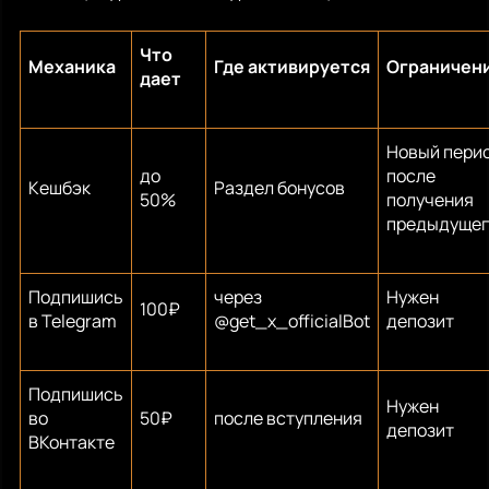
Что
Механика
Где активируется
Ограничен
дает
Новый пери
до
после
Кешбэк
Раздел бонусов
50%
получения
предыдущег
Подпишись
через
Нужен
100₽
в Telegram
@get_x_officialBot
депозит
Подпишись
Нужен
во
50₽
после вступления
депозит
ВКонтакте