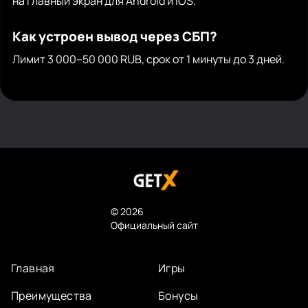
на главный экран для Android и iOS.
Как устроен вывод через СБП?
Лимит 3 000–50 000 RUB, срок от 1 минуты до 3 дней.
© 2026
Официальный сайт
Главная
Игры
Преимущества
Бонусы